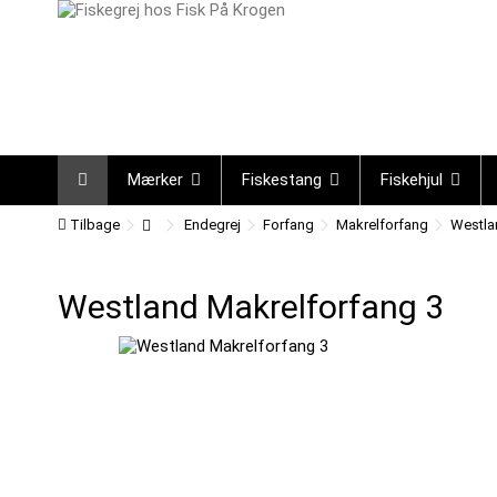
Mærker
Fiskestang
Fiskehjul
Tilbage
Endegrej
Forfang
Makrelforfang
Westla
Westland Makrelforfang 3