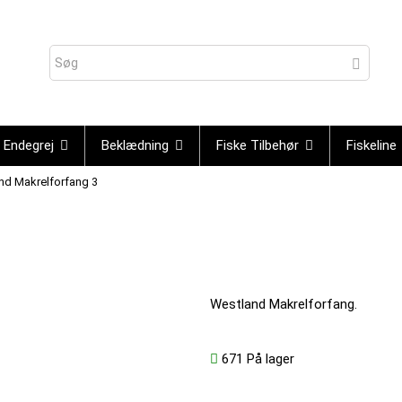
Endegrej
Beklædning
Fiske Tilbehør
Fiskeline
nd Makrelforfang 3
Westland Makrelforfang.
671
På lager