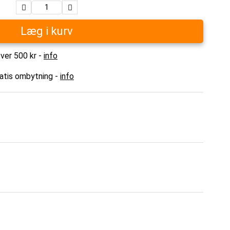
Læg i kurv
over 500 kr -
info
ratis ombytning -
info