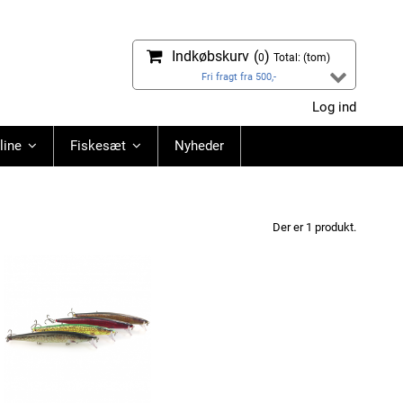
Indkøbskurv
(
)
0
Total:
(tom)
Fri fragt fra 500,-
Log ind
line
Fiskesæt
Nyheder
Der er 1 produkt.