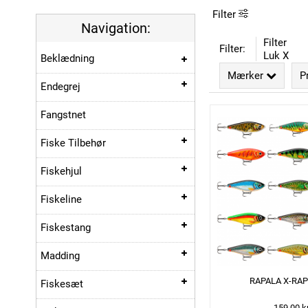
Filter
Navigation:
Filter
Filter:
Luk X
Beklædning
Mærker
P
Endegrej
Fangstnet
Fiske Tilbehør
Fiskehjul
Fiskeline
Fiskestang
Madding
RAPALA X-RA
Fiskesæt
159,00 k