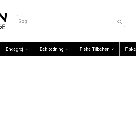
Endegrej
Beklædning
Fiske Tilbehør
Fiske