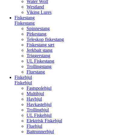
Water Wolf
Westland
Viking Lures
Fiskestang
Fiskestang
Spinnestang
Pirkestang
Teleskop fiskestang
Fiskestang sæt
Jerkbait stang
Triggerstang
UL Fiskestang
Trollingstang
Fluestang
Fiskehjul
Fiskehjul
Fastspolehjul
Multihjul
Havhjul
Havkastehjul
Trollinghjul
UL Fiskehjul
Elektrisk Fiskehjul
Fluehjul
Baitrunnerhjul