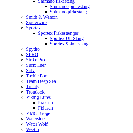
Shimano fiskestang
Shimano spinnestang
Shimano pirkestang
Smith & Wesson
Spiderwire
Sportex
Sportex Fiskestænger
Sportex UL Stang
Sportex Spinnestang
Spydro
SPRO
Strike Pro
Sufix liner
Sölv
Tackle Porn
Team Deep Sea
Trendy
Troutlook
Viking Lures
Præsten
Fidusen
VMC Kroge
Waterside
Water Wolf
Westin