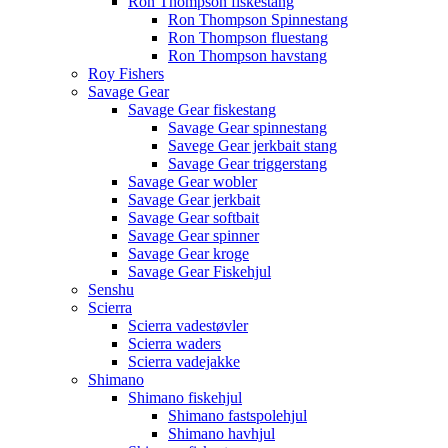
Ron Thompson fiskestang
Ron Thompson Spinnestang
Ron Thompson fluestang
Ron Thompson havstang
Roy Fishers
Savage Gear
Savage Gear fiskestang
Savage Gear spinnestang
Savege Gear jerkbait stang
Savage Gear triggerstang
Savage Gear wobler
Savage Gear jerkbait
Savage Gear softbait
Savage Gear spinner
Savage Gear kroge
Savage Gear Fiskehjul
Senshu
Scierra
Scierra vadestøvler
Scierra waders
Scierra vadejakke
Shimano
Shimano fiskehjul
Shimano fastspolehjul
Shimano havhjul