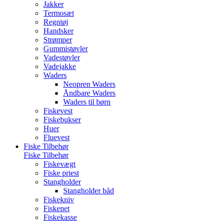
Jakker
Termosæt
Regntøj
Handsker
Strømper
Gummistøvler
Vadestøvler
Vadejakke
Waders
Neopren Waders
Åndbare Waders
Waders til børn
Fiskevest
Fiskebukser
Huer
Fluevest
Fiske Tilbehør
Fiske Tilbehør
Fiskevægt
Fiske priest
Stangholder
Stangholder båd
Fiskekniv
Fiskenet
Fiskekasse