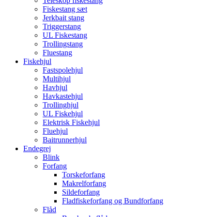
Teleskop fiskestang
Fiskestang sæt
Jerkbait stang
Triggerstang
UL Fiskestang
Trollingstang
Fluestang
Fiskehjul
Fastspolehjul
Multihjul
Havhjul
Havkastehjul
Trollinghjul
UL Fiskehjul
Elektrisk Fiskehjul
Fluehjul
Baitrunnerhjul
Endegrej
Blink
Forfang
Torskeforfang
Makrelforfang
Sildeforfang
Fladfiskeforfang og Bundforfang
Flåd