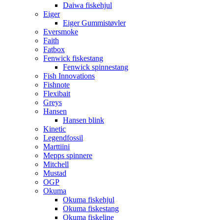
Daiwa fiskehjul
Eiger
Eiger Gummistøvler
Eversmoke
Faith
Fatbox
Fenwick fiskestang
Fenwick spinnestang
Fish Innovations
Fishnote
Flexibait
Greys
Hansen
Hansen blink
Kinetic
Legendfossil
Marttiini
Mepps spinnere
Mitchell
Mustad
OGP
Okuma
Okuma fiskehjul
Okuma fiskestang
Okuma fiskeline