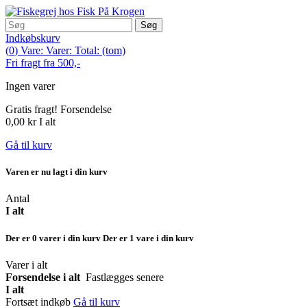
Søg
Indkøbskurv
(
0
)
Vare:
Varer:
Total:
(tom)
Fri fragt fra 500,-
Ingen varer
Gratis fragt!
Forsendelse
0,00 kr
I alt
Gå til kurv
Varen er nu lagt i din kurv
Antal
I alt
Der er
0
varer i din kurv
Der er 1 vare i din kurv
Varer i alt
Forsendelse i alt
Fastlægges senere
I alt
Fortsæt indkøb
Gå til kurv