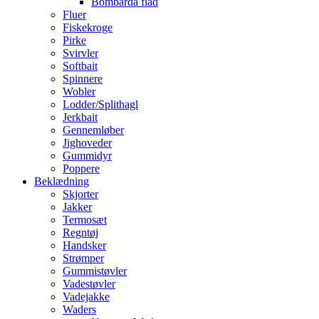
Bombarda flåd
Fluer
Fiskekroge
Pirke
Svirvler
Softbait
Spinnere
Wobler
Lodder/Splithagl
Jerkbait
Gennemløber
Jighoveder
Gummidyr
Poppere
Beklædning
Skjorter
Jakker
Termosæt
Regntøj
Handsker
Strømper
Gummistøvler
Vadestøvler
Vadejakke
Waders