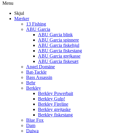
Menu
Skjul
Mærker
13 Fishing
ABU Garcia
ABU Garcia blink
ABU Garcia spinnere
ABU Garcia fiskehjul
ABU Garcia fiskestang
ABU Garcia grejkasse
ABU Garcia fiskesæt
Angel Domäne
Bat-Tackle
Bass Assassin
Behr
Berkley
Berkley Powerbait
Berkley Gulp!
Berkley Fireline
Berkley grejtaske
Berkley fiskestang
Blue Fox
Dam
Daiwa