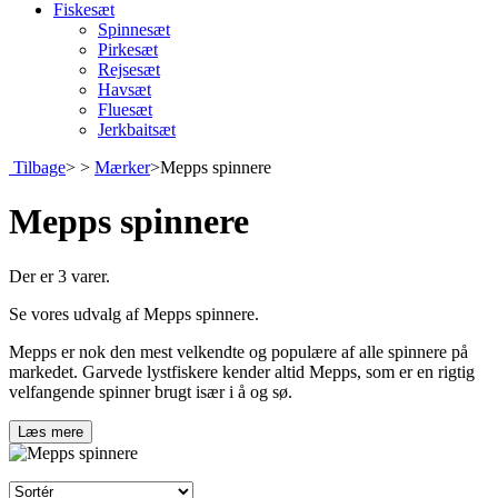
Fiskesæt
Spinnesæt
Pirkesæt
Rejsesæt
Havsæt
Fluesæt
Jerkbaitsæt
Tilbage
>
>
Mærker
>
Mepps spinnere
Mepps spinnere
Der er 3 varer.
Se vores udvalg af Mepps spinnere.
Mepps er nok den mest velkendte og populære af alle spinnere på
markedet. Garvede lystfiskere kender altid Mepps, som er en rigtig
velfangende spinner brugt især i å og sø.
Læs mere