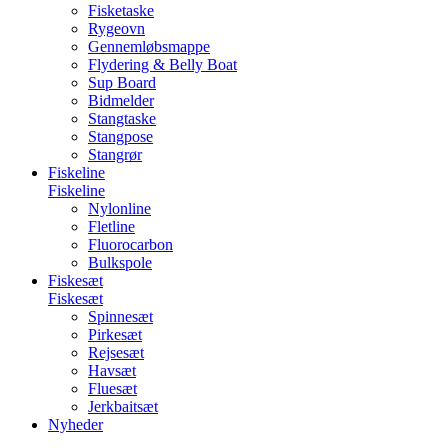
Fisketaske
Rygeovn
Gennemløbsmappe
Flydering & Belly Boat
Sup Board
Bidmelder
Stangtaske
Stangpose
Stangrør
Fiskeline
Fiskeline
Nylonline
Fletline
Fluorocarbon
Bulkspole
Fiskesæt
Fiskesæt
Spinnesæt
Pirkesæt
Rejsesæt
Havsæt
Fluesæt
Jerkbaitsæt
Nyheder