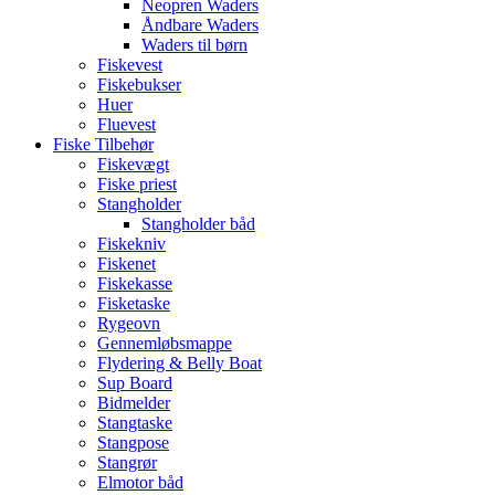
Neopren Waders
Åndbare Waders
Waders til børn
Fiskevest
Fiskebukser
Huer
Fluevest
Fiske Tilbehør
Fiskevægt
Fiske priest
Stangholder
Stangholder båd
Fiskekniv
Fiskenet
Fiskekasse
Fisketaske
Rygeovn
Gennemløbsmappe
Flydering & Belly Boat
Sup Board
Bidmelder
Stangtaske
Stangpose
Stangrør
Elmotor båd