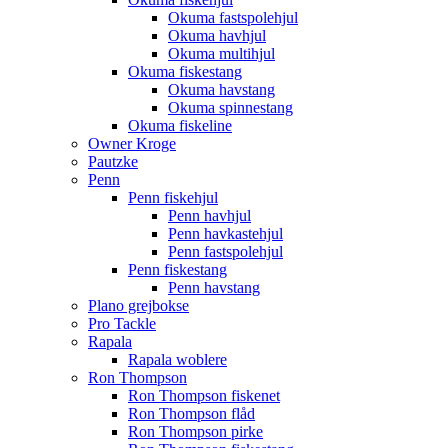
Okuma fastspolehjul
Okuma havhjul
Okuma multihjul
Okuma fiskestang
Okuma havstang
Okuma spinnestang
Okuma fiskeline
Owner Kroge
Pautzke
Penn
Penn fiskehjul
Penn havhjul
Penn havkastehjul
Penn fastspolehjul
Penn fiskestang
Penn havstang
Plano grejbokse
Pro Tackle
Rapala
Rapala woblere
Ron Thompson
Ron Thompson fiskenet
Ron Thompson flåd
Ron Thompson pirke