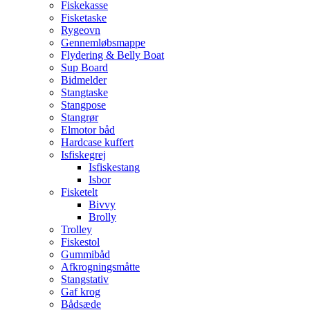
Fiskekasse
Fisketaske
Rygeovn
Gennemløbsmappe
Flydering & Belly Boat
Sup Board
Bidmelder
Stangtaske
Stangpose
Stangrør
Elmotor båd
Hardcase kuffert
Isfiskegrej
Isfiskestang
Isbor
Fisketelt
Bivvy
Brolly
Trolley
Fiskestol
Gummibåd
Afkrogningsmåtte
Stangstativ
Gaf krog
Bådsæde