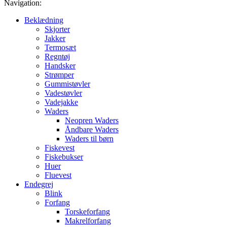
Navigation:
Beklædning
Skjorter
Jakker
Termosæt
Regntøj
Handsker
Strømper
Gummistøvler
Vadestøvler
Vadejakke
Waders
Neopren Waders
Åndbare Waders
Waders til børn
Fiskevest
Fiskebukser
Huer
Fluevest
Endegrej
Blink
Forfang
Torskeforfang
Makrelforfang