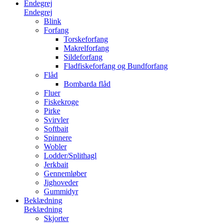
Endegrej
Endegrej
Blink
Forfang
Torskeforfang
Makrelforfang
Sildeforfang
Fladfiskeforfang og Bundforfang
Flåd
Bombarda flåd
Fluer
Fiskekroge
Pirke
Svirvler
Softbait
Spinnere
Wobler
Lodder/Splithagl
Jerkbait
Gennemløber
Jighoveder
Gummidyr
Beklædning
Beklædning
Skjorter