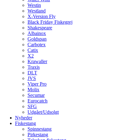
Westin
Westland
X-Version Fly
Black Friday Fiskegrej
Shakespeare
Albainox
Goldspan
Carbotex
Catix
X2
Krawaller
Traxis
DLT
JVS
Viper Pro
Molix
Secumar
Eurocatch
SFG
Udgået/Udsolgt
Nyheder
Fiskestang
Spinnestang
Pirkestang