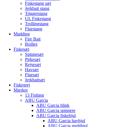
Fiskestang sæt
Jerkbait stang
Triggerstang
UL Fiskestang
Trollingstang
Fluestang
Madding
Fire Bait
Boilies
Fiskesæt
Spinnesæt
Pirkesæt
Rejsesæt
Havsæt
Fluesæt
Jerkbaitsæt
Fiskegrej
Mærker
13 Fishing
ABU Garcia
ABU Garcia blink
ABU Garcia spinnere
ABU Garcia fiskehjul
ABU Garcia havhjul
ABU Garcia multihjul