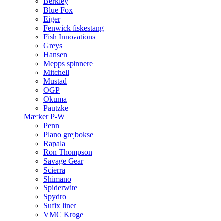
Berkley
Blue Fox
Eiger
Fenwick fiskestang
Fish Innovations
Greys
Hansen
Mepps spinnere
Mitchell
Mustad
OGP
Okuma
Pautzke
Mærker P-W
Penn
Plano grejbokse
Rapala
Ron Thompson
Savage Gear
Scierra
Shimano
Spiderwire
Spydro
Sufix liner
VMC Kroge