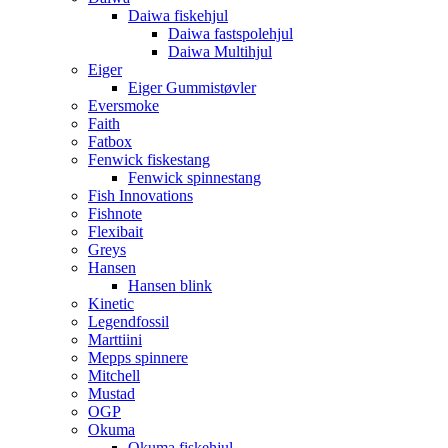
Daiwa fiskehjul
Daiwa fastspolehjul
Daiwa Multihjul
Eiger
Eiger Gummistøvler
Eversmoke
Faith
Fatbox
Fenwick fiskestang
Fenwick spinnestang
Fish Innovations
Fishnote
Flexibait
Greys
Hansen
Hansen blink
Kinetic
Legendfossil
Marttiini
Mepps spinnere
Mitchell
Mustad
OGP
Okuma
Okuma fiskehjul