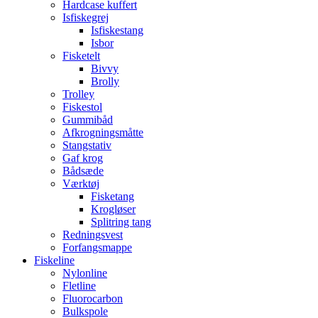
Hardcase kuffert
Isfiskegrej
Isfiskestang
Isbor
Fisketelt
Bivvy
Brolly
Trolley
Fiskestol
Gummibåd
Afkrogningsmåtte
Stangstativ
Gaf krog
Bådsæde
Værktøj
Fisketang
Krogløser
Splitring tang
Redningsvest
Forfangsmappe
Fiskeline
Nylonline
Fletline
Fluorocarbon
Bulkspole