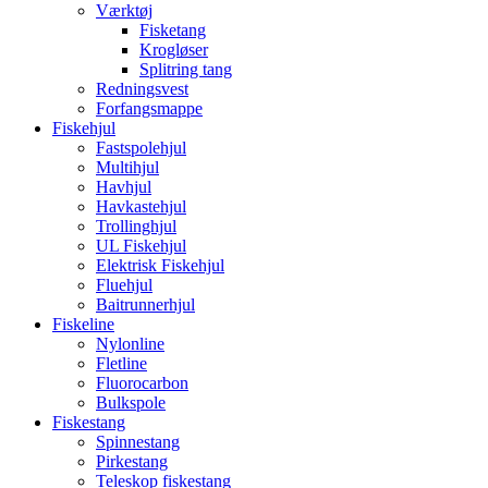
Værktøj
Fisketang
Krogløser
Splitring tang
Redningsvest
Forfangsmappe
Fiskehjul
Fastspolehjul
Multihjul
Havhjul
Havkastehjul
Trollinghjul
UL Fiskehjul
Elektrisk Fiskehjul
Fluehjul
Baitrunnerhjul
Fiskeline
Nylonline
Fletline
Fluorocarbon
Bulkspole
Fiskestang
Spinnestang
Pirkestang
Teleskop fiskestang