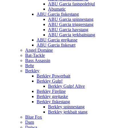
ABU Garcia fastspolehjul
Abumatic
ABU Garcia fiskestang
ABU Garcia spinnestang
ABU Garcia triggerstang
ABU Garcia havstang
ABU Garcia jerkbaitstang
ABU Garcia grejkasse
ABU Garcia fiskesæt
Angel Domäne
Bat-Tackle
Bass Assassin
Behr
Berkley
Berkley Powerbait
Berkley Gulp!
Berkley Gulp! Alive
Berkley Fireline
Berkley grejtaske
Berkley fiskestang
Berkley spinnestang
Berkley jerkbait stang
Blue Fox
Dam
Daiwa