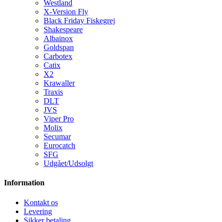
Westland
X-Version Fly
Black Friday Fiskegrej
Shakespeare
Albainox
Goldspan
Carbotex
Catix
X2
Krawaller
Traxis
DLT
JVS
Viper Pro
Molix
Secumar
Eurocatch
SFG
Udgået/Udsolgt
Information
Kontakt os
Levering
Sikker betaling