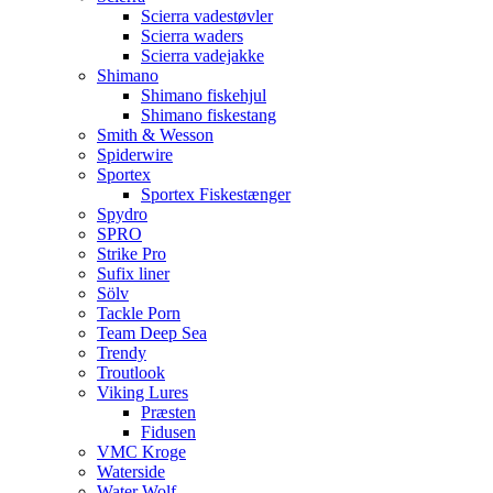
Scierra vadestøvler
Scierra waders
Scierra vadejakke
Shimano
Shimano fiskehjul
Shimano fiskestang
Smith & Wesson
Spiderwire
Sportex
Sportex Fiskestænger
Spydro
SPRO
Strike Pro
Sufix liner
Sölv
Tackle Porn
Team Deep Sea
Trendy
Troutlook
Viking Lures
Præsten
Fidusen
VMC Kroge
Waterside
Water Wolf