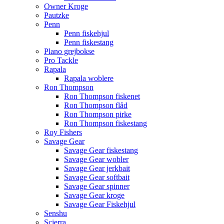
Owner Kroge
Pautzke
Penn
Penn fiskehjul
Penn fiskestang
Plano grejbokse
Pro Tackle
Rapala
Rapala woblere
Ron Thompson
Ron Thompson fiskenet
Ron Thompson flåd
Ron Thompson pirke
Ron Thompson fiskestang
Roy Fishers
Savage Gear
Savage Gear fiskestang
Savage Gear wobler
Savage Gear jerkbait
Savage Gear softbait
Savage Gear spinner
Savage Gear kroge
Savage Gear Fiskehjul
Senshu
Scierra