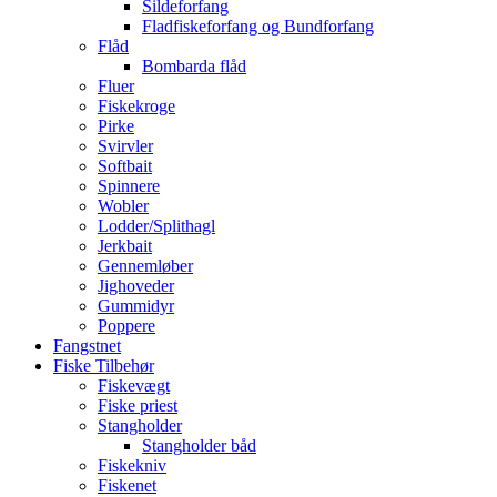
Sildeforfang
Fladfiskeforfang og Bundforfang
Flåd
Bombarda flåd
Fluer
Fiskekroge
Pirke
Svirvler
Softbait
Spinnere
Wobler
Lodder/Splithagl
Jerkbait
Gennemløber
Jighoveder
Gummidyr
Poppere
Fangstnet
Fiske Tilbehør
Fiskevægt
Fiske priest
Stangholder
Stangholder båd
Fiskekniv
Fiskenet