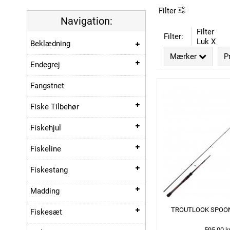
Filter
Navigation:
Filter
Filter:
Luk X
Beklædning
Mærker
P
Endegrej
Fangstnet
Fiske Tilbehør
Fiskehjul
Fiskeline
Fiskestang
Madding
TROUTLOOK SPOON
Fiskesæt
595,00 k