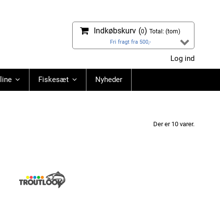
Indkøbskurv
(
)
0
Total:
(tom)
Fri fragt fra 500,-
Log ind
line
Fiskesæt
Nyheder
Der er 10 varer.