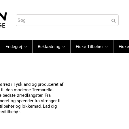
Endegrej
Beklædning
Fiske Tilbehør
Fiske
ørred i Tyskland og produceret af
t til den moderne Tremarella-
de bedste ørredfangster.
Fra
ineret og spænder fra stænger til
stilbehør og lokkemad.
Lad dig
redtilbehør.