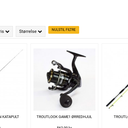
NULSTIL FILTRE
ris
Størrelse
 KATAPULT
TROUTLOOK GAME1 ØRREDHJUL
TROUTL
r
562,00 kr