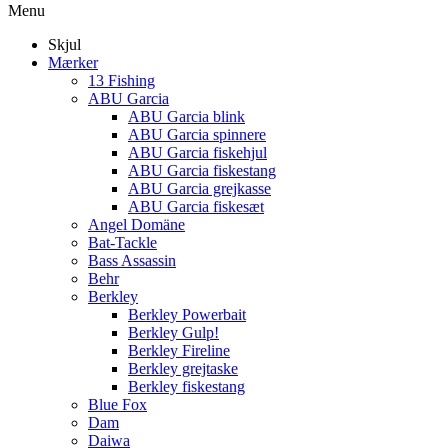
Menu
Skjul
Mærker
13 Fishing
ABU Garcia
ABU Garcia blink
ABU Garcia spinnere
ABU Garcia fiskehjul
ABU Garcia fiskestang
ABU Garcia grejkasse
ABU Garcia fiskesæt
Angel Domäne
Bat-Tackle
Bass Assassin
Behr
Berkley
Berkley Powerbait
Berkley Gulp!
Berkley Fireline
Berkley grejtaske
Berkley fiskestang
Blue Fox
Dam
Daiwa