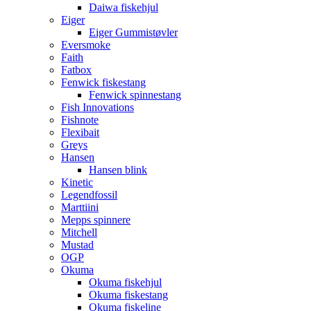
Daiwa fiskehjul
Eiger
Eiger Gummistøvler
Eversmoke
Faith
Fatbox
Fenwick fiskestang
Fenwick spinnestang
Fish Innovations
Fishnote
Flexibait
Greys
Hansen
Hansen blink
Kinetic
Legendfossil
Marttiini
Mepps spinnere
Mitchell
Mustad
OGP
Okuma
Okuma fiskehjul
Okuma fiskestang
Okuma fiskeline