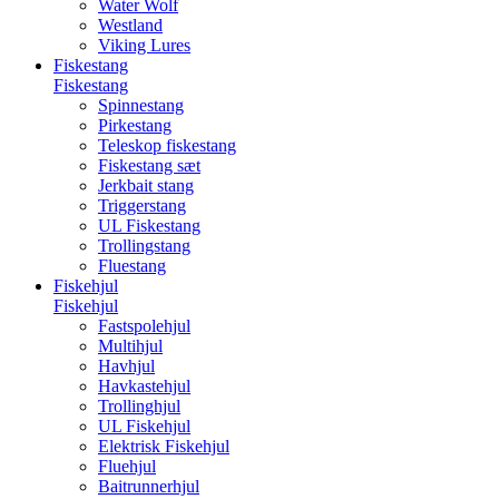
Water Wolf
Westland
Viking Lures
Fiskestang
Fiskestang
Spinnestang
Pirkestang
Teleskop fiskestang
Fiskestang sæt
Jerkbait stang
Triggerstang
UL Fiskestang
Trollingstang
Fluestang
Fiskehjul
Fiskehjul
Fastspolehjul
Multihjul
Havhjul
Havkastehjul
Trollinghjul
UL Fiskehjul
Elektrisk Fiskehjul
Fluehjul
Baitrunnerhjul