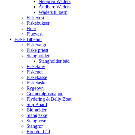
Neopren Waders
Åndbare Waders
Waders til børn
Fiskevest
Fiskebukser
Huer
Fluevest
Fiske Tilbehør
Fiskevægt
Fiske priest
Stangholder
Stangholder båd
Fiskekniv
Fiskenet
Fiskekasse
Fisketaske
Rygeovn
Gennemløbsmappe
Flydering & Belly Boat
Sup Board
Bidmelder
Stangtaske
Stangpose
Stangrør
Elmotor båd