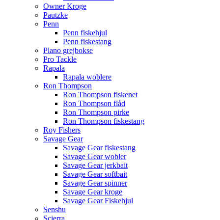
Owner Kroge
Pautzke
Penn
Penn fiskehjul
Penn fiskestang
Plano grejbokse
Pro Tackle
Rapala
Rapala woblere
Ron Thompson
Ron Thompson fiskenet
Ron Thompson flåd
Ron Thompson pirke
Ron Thompson fiskestang
Roy Fishers
Savage Gear
Savage Gear fiskestang
Savage Gear wobler
Savage Gear jerkbait
Savage Gear softbait
Savage Gear spinner
Savage Gear kroge
Savage Gear Fiskehjul
Senshu
Scierra