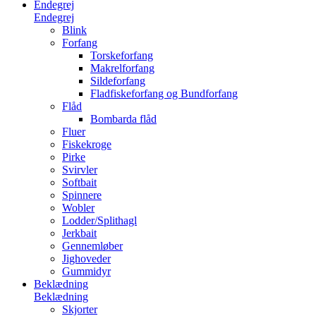
Endegrej
Endegrej
Blink
Forfang
Torskeforfang
Makrelforfang
Sildeforfang
Fladfiskeforfang og Bundforfang
Flåd
Bombarda flåd
Fluer
Fiskekroge
Pirke
Svirvler
Softbait
Spinnere
Wobler
Lodder/Splithagl
Jerkbait
Gennemløber
Jighoveder
Gummidyr
Beklædning
Beklædning
Skjorter