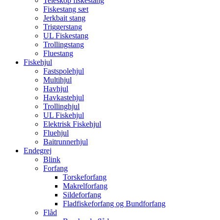
Teleskop fiskestang
Fiskestang sæt
Jerkbait stang
Triggerstang
UL Fiskestang
Trollingstang
Fluestang
Fiskehjul
Fastspolehjul
Multihjul
Havhjul
Havkastehjul
Trollinghjul
UL Fiskehjul
Elektrisk Fiskehjul
Fluehjul
Baitrunnerhjul
Endegrej
Blink
Forfang
Torskeforfang
Makrelforfang
Sildeforfang
Fladfiskeforfang og Bundforfang
Flåd