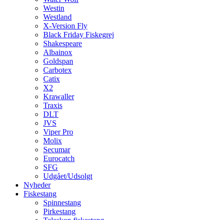
Westin
Westland
X-Version Fly
Black Friday Fiskegrej
Shakespeare
Albainox
Goldspan
Carbotex
Catix
X2
Krawaller
Traxis
DLT
JVS
Viper Pro
Molix
Secumar
Eurocatch
SFG
Udgået/Udsolgt
Nyheder
Fiskestang
Spinnestang
Pirkestang