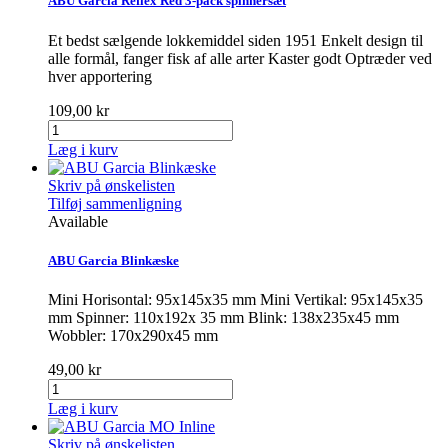
ABU Garcia Reflex Red 3-pack spinnersæt
Et bedst sælgende lokkemiddel siden 1951 Enkelt design til
alle formål, fanger fisk af alle arter Kaster godt Optræder ved
hver apportering
109,00 kr
Læg i kurv
Skriv på ønskelisten
Tilføj sammenligning
Available
ABU Garcia Blinkæske
Mini Horisontal: 95x145x35 mm Mini Vertikal: 95x145x35
mm Spinner: 110x192x 35 mm Blink: 138x235x45 mm
Wobbler: 170x290x45 mm
49,00 kr
Læg i kurv
Skriv på ønskelisten