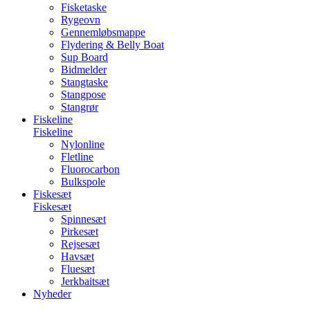
Fisketaske
Rygeovn
Gennemløbsmappe
Flydering & Belly Boat
Sup Board
Bidmelder
Stangtaske
Stangpose
Stangrør
Fiskeline
Fiskeline
Nylonline
Fletline
Fluorocarbon
Bulkspole
Fiskesæt
Fiskesæt
Spinnesæt
Pirkesæt
Rejsesæt
Havsæt
Fluesæt
Jerkbaitsæt
Nyheder