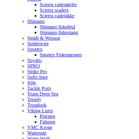
Scierra vadestøvler
Scierra waders
Scierra vadejakke
Shimano
Shimano fiskehjul
Shimano fiskestang
Smith & Wesson
Spiderwire
Sportex
Sportex Fiskestænger
Spydro
SPRO
Strike Pro
Sufix liner
Sölv
Tackle Porn
Team Deep Sea
Trendy
Troutlook
Viking Lures
Præsten
Fidusen
VMC Kroge
Waterside
Water Wolf