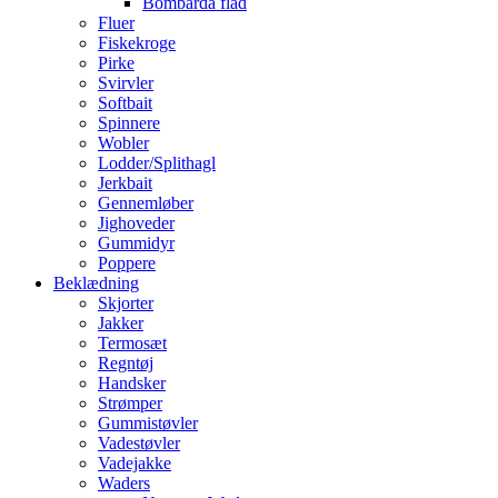
Bombarda flåd
Fluer
Fiskekroge
Pirke
Svirvler
Softbait
Spinnere
Wobler
Lodder/Splithagl
Jerkbait
Gennemløber
Jighoveder
Gummidyr
Poppere
Beklædning
Skjorter
Jakker
Termosæt
Regntøj
Handsker
Strømper
Gummistøvler
Vadestøvler
Vadejakke
Waders