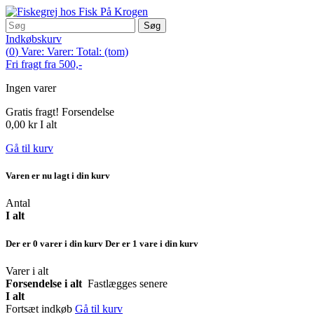
Søg
Indkøbskurv
(
0
)
Vare:
Varer:
Total:
(tom)
Fri fragt fra 500,-
Ingen varer
Gratis fragt!
Forsendelse
0,00 kr
I alt
Gå til kurv
Varen er nu lagt i din kurv
Antal
I alt
Der er
0
varer i din kurv
Der er 1 vare i din kurv
Varer i alt
Forsendelse i alt
Fastlægges senere
I alt
Fortsæt indkøb
Gå til kurv