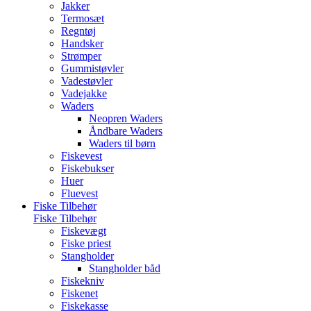
Jakker
Termosæt
Regntøj
Handsker
Strømper
Gummistøvler
Vadestøvler
Vadejakke
Waders
Neopren Waders
Åndbare Waders
Waders til børn
Fiskevest
Fiskebukser
Huer
Fluevest
Fiske Tilbehør
Fiske Tilbehør
Fiskevægt
Fiske priest
Stangholder
Stangholder båd
Fiskekniv
Fiskenet
Fiskekasse