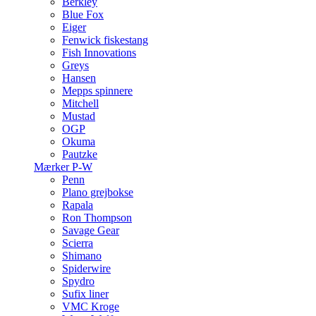
Berkley
Blue Fox
Eiger
Fenwick fiskestang
Fish Innovations
Greys
Hansen
Mepps spinnere
Mitchell
Mustad
OGP
Okuma
Pautzke
Mærker P-W
Penn
Plano grejbokse
Rapala
Ron Thompson
Savage Gear
Scierra
Shimano
Spiderwire
Spydro
Sufix liner
VMC Kroge