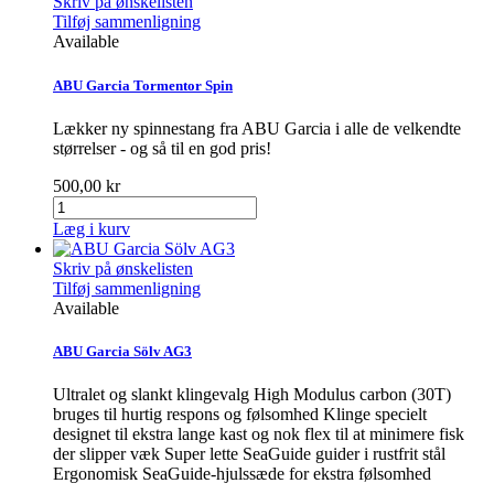
Skriv på ønskelisten
Tilføj sammenligning
Available
ABU Garcia Tormentor Spin
Lækker ny spinnestang fra ABU Garcia i alle de velkendte
størrelser - og så til en god pris!
500,00 kr
Læg i kurv
Skriv på ønskelisten
Tilføj sammenligning
Available
ABU Garcia Sölv AG3
Ultralet og slankt klingevalg High Modulus carbon (30T)
bruges til hurtig respons og følsomhed Klinge specielt
designet til ekstra lange kast og nok flex til at minimere fisk
der slipper væk Super lette SeaGuide guider i rustfrit stål
Ergonomisk SeaGuide-hjulssæde for ekstra følsomhed