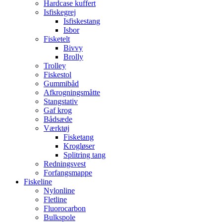
Hardcase kuffert
Isfiskegrej
Isfiskestang
Isbor
Fisketelt
Bivvy
Brolly
Trolley
Fiskestol
Gummibåd
Afkrogningsmåtte
Stangstativ
Gaf krog
Bådsæde
Værktøj
Fisketang
Krogløser
Splitring tang
Redningsvest
Forfangsmappe
Fiskeline
Nylonline
Fletline
Fluorocarbon
Bulkspole