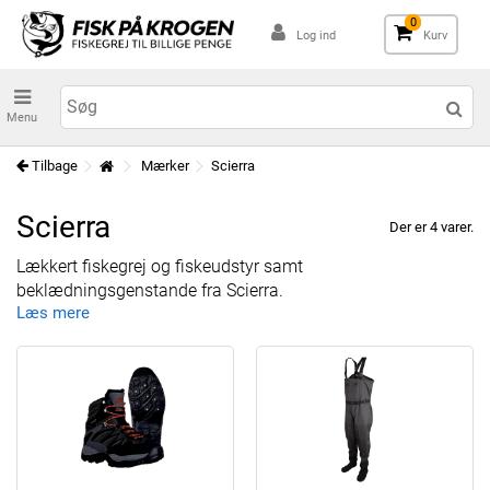
0
Log ind
Kurv
Menu
Tilbage
Mærker
Scierra
Scierra
Der er 4 varer.
Lækkert fiskegrej og fiskeudstyr samt
beklædningsgenstande fra Scierra.
Læs mere