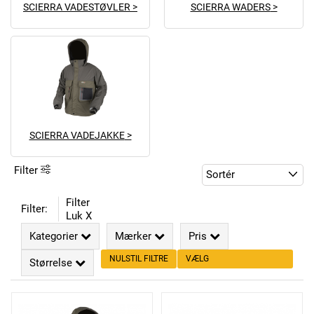
SCIERRA VADESTØVLER
SCIERRA WADERS
SCIERRA VADEJAKKE
Filter
Filter
Filter:
Luk X
Kategorier
Mærker
Pris
NULSTIL FILTRE
VÆLG
Størrelse