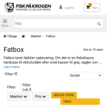
0
Log ind
Kurv
Menu
Tilbage
Mærker
Fatbox
Fatbox
Der er 15 varer.
Fatbox laver lækker opbevaring. Om det er en fiskekasse,
hardcase til ekkoloddet eller små kasser til grej, nøgler osv. så
er Fatbox brandet!
Læs mere
Filter
Filter
Filter:
Luk X
NULSTIL FILTRE
Mærker
Pris
VÆLG