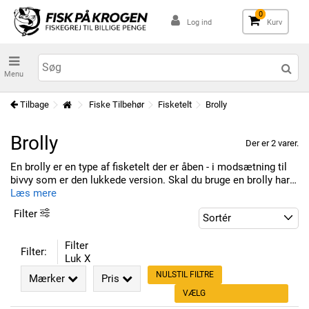
0
Log ind
Kurv
Menu
Tilbage
Fiske Tilbehør
Fisketelt
Brolly
Brolly
Der er 2 varer.
En brolly er en type af fisketelt der er åben - i modsætning til
bivvy som er den lukkede version. Skal du bruge en brolly har
vi fundet nogle lækre til vores kategori her, du kan få til en god
Læs mere
pris.
Filter
Filter
Filter:
Luk X
NULSTIL FILTRE
Mærker
Pris
VÆLG