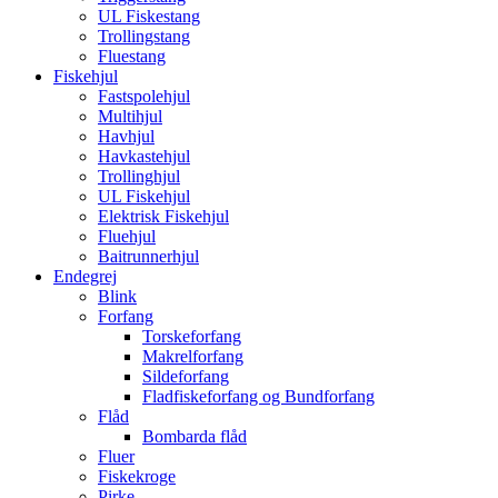
UL Fiskestang
Trollingstang
Fluestang
Fiskehjul
Fastspolehjul
Multihjul
Havhjul
Havkastehjul
Trollinghjul
UL Fiskehjul
Elektrisk Fiskehjul
Fluehjul
Baitrunnerhjul
Endegrej
Blink
Forfang
Torskeforfang
Makrelforfang
Sildeforfang
Fladfiskeforfang og Bundforfang
Flåd
Bombarda flåd
Fluer
Fiskekroge
Pirke