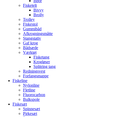
Isbor
Fisketelt
Bivvy
Brolly
Trolley
Fiskestol
Gummibåd
Afkrogningsmåtte
Stangstativ
Gaf krog
Bådsæde
Værktøj
Fisketang
Krogløser
Splitring tang
Redningsvest
Forfangsmappe
Fiskeline
Nylonline
Fletline
Fluorocarbon
Bulkspole
Fiskesæt
Spinnesæt
Pirkesæt