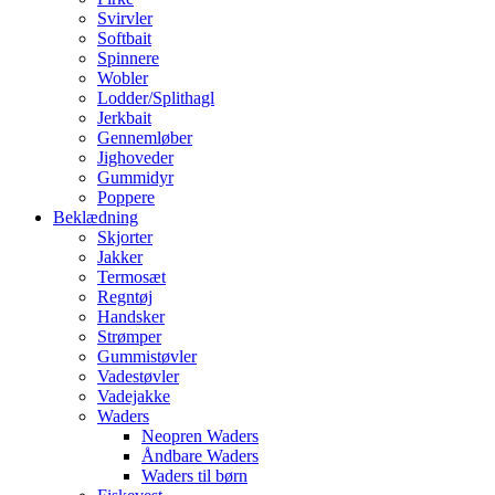
Svirvler
Softbait
Spinnere
Wobler
Lodder/Splithagl
Jerkbait
Gennemløber
Jighoveder
Gummidyr
Poppere
Beklædning
Skjorter
Jakker
Termosæt
Regntøj
Handsker
Strømper
Gummistøvler
Vadestøvler
Vadejakke
Waders
Neopren Waders
Åndbare Waders
Waders til børn