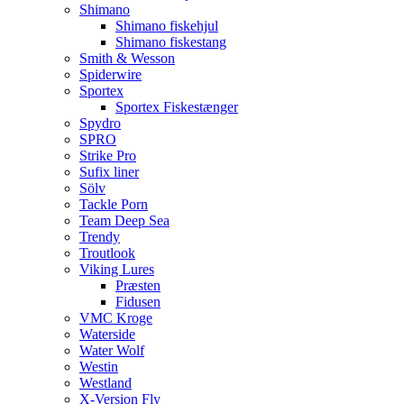
Shimano
Shimano fiskehjul
Shimano fiskestang
Smith & Wesson
Spiderwire
Sportex
Sportex Fiskestænger
Spydro
SPRO
Strike Pro
Sufix liner
Sölv
Tackle Porn
Team Deep Sea
Trendy
Troutlook
Viking Lures
Præsten
Fidusen
VMC Kroge
Waterside
Water Wolf
Westin
Westland
X-Version Fly