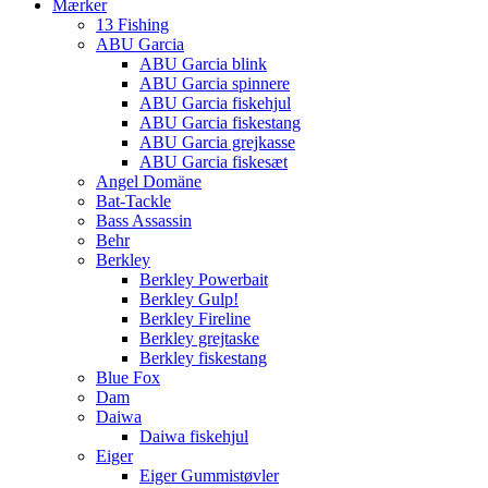
Mærker
13 Fishing
ABU Garcia
ABU Garcia blink
ABU Garcia spinnere
ABU Garcia fiskehjul
ABU Garcia fiskestang
ABU Garcia grejkasse
ABU Garcia fiskesæt
Angel Domäne
Bat-Tackle
Bass Assassin
Behr
Berkley
Berkley Powerbait
Berkley Gulp!
Berkley Fireline
Berkley grejtaske
Berkley fiskestang
Blue Fox
Dam
Daiwa
Daiwa fiskehjul
Eiger
Eiger Gummistøvler