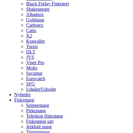
Black Friday Fiskegrej
Shakespeare
Albainox
Goldspan
Carbotex
Catix
X2
Krawaller
Traxis
DLT
JVS
Viper Pro
Molix
Secumar
Eurocatch
SFG
Udgået/Udsolgt
Nyheder
Fiskestang
Spinnestang
Pirkestang
Teleskop fiskestang
Fiskestang sæt
Jerkbait stang
Triggerstang