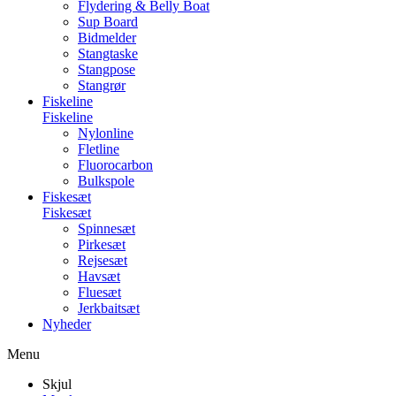
Flydering & Belly Boat
Sup Board
Bidmelder
Stangtaske
Stangpose
Stangrør
Fiskeline
Fiskeline
Nylonline
Fletline
Fluorocarbon
Bulkspole
Fiskesæt
Fiskesæt
Spinnesæt
Pirkesæt
Rejsesæt
Havsæt
Fluesæt
Jerkbaitsæt
Nyheder
Menu
Skjul