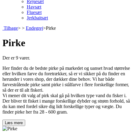
Rejsesæt
Havsæt
Fluesæt
Jerkbaitsæt
Tilbage
>
>
Endegrej
>
Pirke
Pirke
Der er 9 varer.
Her finder du de bedste pirke på markedet og uanset hvad størrelse
eller hvilken farve du foretrækker, så er vi sikker på du finder en
herunder i vores shop, der dækker dine behov. Vi har både
farvestrålende pirke samt pirke i stålfarve i flere forskellige former,
så der er til alt fiskeri.
Vi mener dit valg af pirk skal gå på hvilken type vand du fisker i.
Der bliver tit fisket i mange forskellige dybder og strøm forhold, så
du kan med fordel sikre dig lidt forskellige typer og vægte. Du
finder pirke her fra 28 - 600 gram.
Læs mere