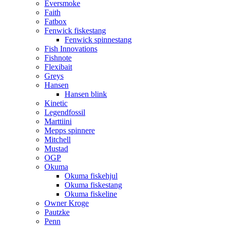
Eversmoke
Faith
Fatbox
Fenwick fiskestang
Fenwick spinnestang
Fish Innovations
Fishnote
Flexibait
Greys
Hansen
Hansen blink
Kinetic
Legendfossil
Marttiini
Mepps spinnere
Mitchell
Mustad
OGP
Okuma
Okuma fiskehjul
Okuma fiskestang
Okuma fiskeline
Owner Kroge
Pautzke
Penn