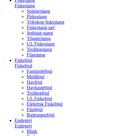
Fiskestang
Fiskestang
Spinnestang
Pirkestang
Teleskop fiskestang
Fiskestang sæt
Jerkbait stang
Triggerstang
UL Fiskestang
Trollingstang
Fluestang
Fiskehjul
Fiskehjul
Fastspolehjul
Multihjul
Havhjul
Havkastehjul
Trollinghjul
UL Fiskehjul
Elektrisk Fiskehjul
Fluehjul
Baitrunnerhjul
Endegrej
Endegrej
Blink