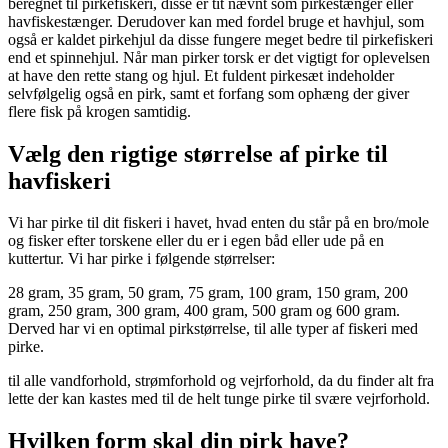
beregnet til pirkefiskeri, disse er tit nævnt som pirkestænger eller
havfiskestænger. Derudover kan med fordel bruge et havhjul, som
også er kaldet pirkehjul da disse fungere meget bedre til pirkefiskeri
end et spinnehjul. Når man pirker torsk er det vigtigt for oplevelsen
at have den rette stang og hjul. Et fuldent pirkesæt indeholder
selvfølgelig også en pirk, samt et forfang som ophæng der giver
flere fisk på krogen samtidig.
Vælg den rigtige størrelse af pirke til
havfiskeri
Vi har pirke til dit fiskeri i havet, hvad enten du står på en bro/mole
og fisker efter torskene eller du er i egen båd eller ude på en
kuttertur. Vi har pirke i følgende størrelser:
28 gram, 35 gram, 50 gram, 75 gram, 100 gram, 150 gram, 200
gram, 250 gram, 300 gram, 400 gram, 500 gram og 600 gram.
Derved har vi en optimal pirkstørrelse, til alle typer af fiskeri med
pirke.
til alle vandforhold, strømforhold og vejrforhold, da du finder alt fra
lette der kan kastes med til de helt tunge pirke til svære vejrforhold.
Hvilken form skal din pirk have?