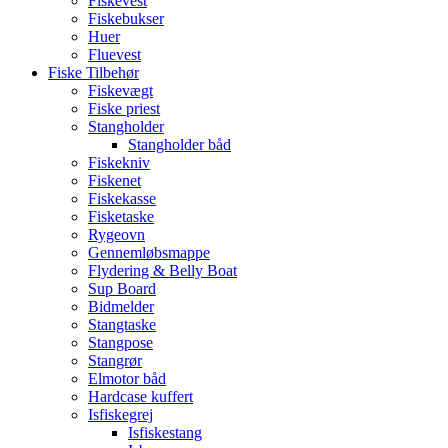
Fiskevest
Fiskebukser
Huer
Fluevest
Fiske Tilbehør
Fiskevægt
Fiske priest
Stangholder
Stangholder båd
Fiskekniv
Fiskenet
Fiskekasse
Fisketaske
Rygeovn
Gennemløbsmappe
Flydering & Belly Boat
Sup Board
Bidmelder
Stangtaske
Stangpose
Stangrør
Elmotor båd
Hardcase kuffert
Isfiskegrej
Isfiskestang