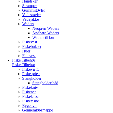
Handsker
Strømper
Gummistøvler
Vadestøvler
Vadejakke
Waders
Neopren Waders
Åndbare Waders
Waders til børn
Fiskevest
Fiskebukser
Huer
Fluevest
Fiske Tilbehør
Fiske Tilbehør
Fiskevægt
Fiske priest
Stangholder
Stangholder båd
Fiskekniv
Fiskenet
Fiskekasse
Fisketaske
Rygeovn
Gennemløbsmappe