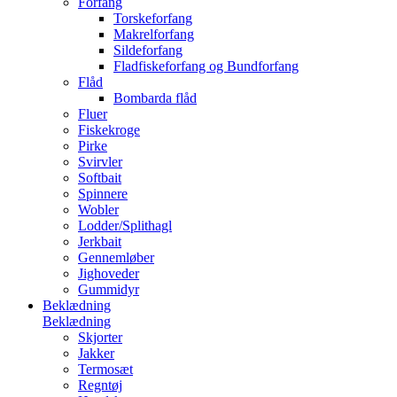
Forfang
Torskeforfang
Makrelforfang
Sildeforfang
Fladfiskeforfang og Bundforfang
Flåd
Bombarda flåd
Fluer
Fiskekroge
Pirke
Svirvler
Softbait
Spinnere
Wobler
Lodder/Splithagl
Jerkbait
Gennemløber
Jighoveder
Gummidyr
Beklædning
Beklædning
Skjorter
Jakker
Termosæt
Regntøj