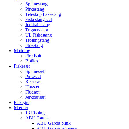
Spinnestang
Pirkestang
Teleskop fiskestang
Fiskestang sæt
Jerkbait stang
Triggerstang
UL Fiskestang
Trollingstang
Fluestang
Madding
Fire Bait
Boilies
Fiskesæt
Spinnesæt
Pirkesæt
Rejsesæt
Havsæt
Fluesæt
Jerkbaitsæt
Fiskegrej
Mærker
13 Fishing
ABU Garcia
ABU Garcia blink
ABU Garcia spinnere