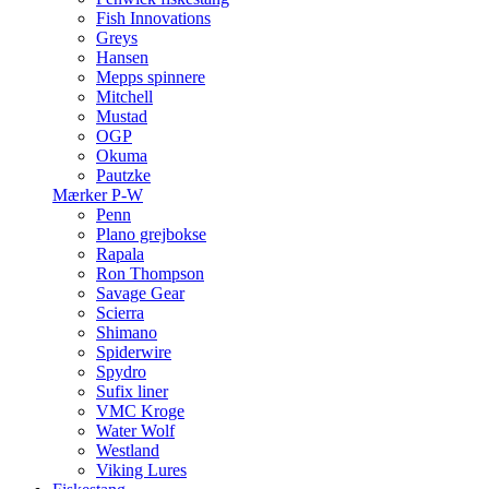
Fish Innovations
Greys
Hansen
Mepps spinnere
Mitchell
Mustad
OGP
Okuma
Pautzke
Mærker P-W
Penn
Plano grejbokse
Rapala
Ron Thompson
Savage Gear
Scierra
Shimano
Spiderwire
Spydro
Sufix liner
VMC Kroge
Water Wolf
Westland
Viking Lures