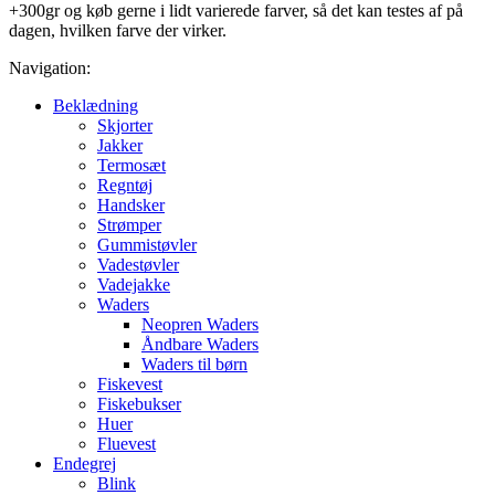
+300gr og køb gerne i lidt varierede farver, så det kan testes af på
dagen, hvilken farve der virker.
Navigation:
Beklædning
Skjorter
Jakker
Termosæt
Regntøj
Handsker
Strømper
Gummistøvler
Vadestøvler
Vadejakke
Waders
Neopren Waders
Åndbare Waders
Waders til børn
Fiskevest
Fiskebukser
Huer
Fluevest
Endegrej
Blink