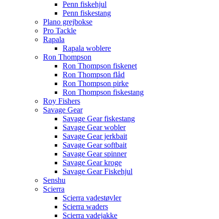
Penn fiskehjul
Penn fiskestang
Plano grejbokse
Pro Tackle
Rapala
Rapala woblere
Ron Thompson
Ron Thompson fiskenet
Ron Thompson flåd
Ron Thompson pirke
Ron Thompson fiskestang
Roy Fishers
Savage Gear
Savage Gear fiskestang
Savage Gear wobler
Savage Gear jerkbait
Savage Gear softbait
Savage Gear spinner
Savage Gear kroge
Savage Gear Fiskehjul
Senshu
Scierra
Scierra vadestøvler
Scierra waders
Scierra vadejakke