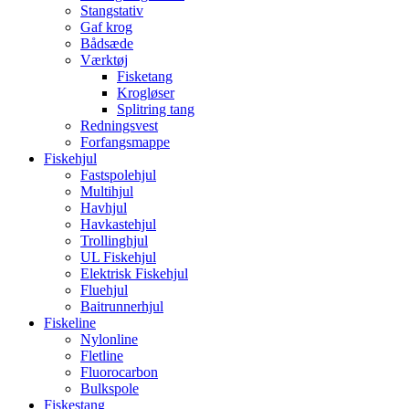
Stangstativ
Gaf krog
Bådsæde
Værktøj
Fisketang
Krogløser
Splitring tang
Redningsvest
Forfangsmappe
Fiskehjul
Fastspolehjul
Multihjul
Havhjul
Havkastehjul
Trollinghjul
UL Fiskehjul
Elektrisk Fiskehjul
Fluehjul
Baitrunnerhjul
Fiskeline
Nylonline
Fletline
Fluorocarbon
Bulkspole
Fiskestang