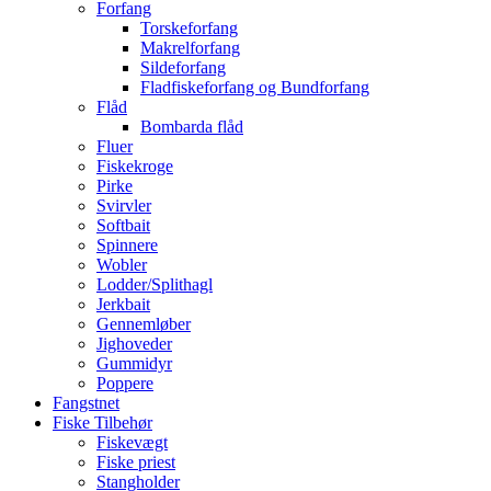
Forfang
Torskeforfang
Makrelforfang
Sildeforfang
Fladfiskeforfang og Bundforfang
Flåd
Bombarda flåd
Fluer
Fiskekroge
Pirke
Svirvler
Softbait
Spinnere
Wobler
Lodder/Splithagl
Jerkbait
Gennemløber
Jighoveder
Gummidyr
Poppere
Fangstnet
Fiske Tilbehør
Fiskevægt
Fiske priest
Stangholder