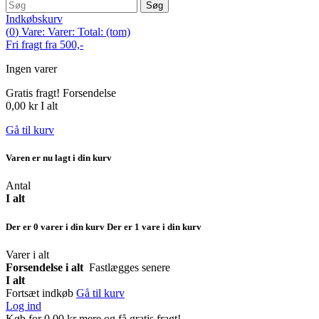
Søg
Indkøbskurv
(
0
)
Vare:
Varer:
Total:
(tom)
Fri fragt fra 500,-
Ingen varer
Gratis fragt!
Forsendelse
0,00 kr
I alt
Gå til kurv
Varen er nu lagt i din kurv
Antal
I alt
Der er
0
varer i din kurv
Der er 1 vare i din kurv
Varer i alt
Forsendelse i alt
Fastlægges senere
I alt
Fortsæt indkøb
Gå til kurv
Log ind
Køb for
0,00 kr
mere og få gratis fragt!