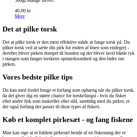
500gr.Mange farver!
40,00 kr
Mere
Det at pilke torsk
Det at pilke torsk er den mest effektive måde at fange torsk på. Du
pilker torsk ved at sætte din pirk for enden af linen som endegrej -
derefter bliver pirken dumpet til bunden og der bliver lavet bløde ryk
i stangen som fanger torskens opmærksomhed og den bider om
pirken.
Vores bedste pilke tips
Du kan med fordel bruge et forfang som ophæng når du pilker torsk,
da det giver dig en større chance for torskefangst - hvis du fisker
efter andre fisk som makreller eller sild, samtidig med du pirker, er
der også forfang der passer til disse typer af fiskeri.
Køb et komplet pirkesæt - og fang fiskene
Man kan sige at et fuldent pirkesæt består af en fiskestang der er