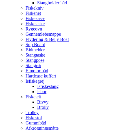
Stangholder båd
Fiskekniv
Fiskenet
Fiskekasse
Fisketaske
Rygeovn
Gennemløbsmappe
Flydering & Belly Boat
Sup Board
Bidmelder
Stangtaske
Stangpose
Stangrør
Elmotor båd
Hardcase kuffert
Isfiskegrej
Isfiskestang
Isbor
Fisketelt
Bivvy
Brolly
Trolley
Fiskestol
Gummibåd
Afkrogningsmåtte