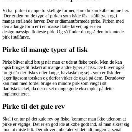
Vi har pirke i mange forskellige former, som du kan købe online her.
Der er den runde type af pirken som både fås i stålfarven og i
mange strålende farver. Der er diamantformede pirke. Pirken med
den aflange form er i en masse flotte farver, og er den
designmæssige flotteste pirk. Og så finder du også den trekantede
pirk i stålfarve.
Pirke til mange typer af fisk
Pirke bliver altid brugt når man er ude at fiske torsk. Men de kan
også bruges til fiskeri af mange andre typer af fisk. De bliver også
brugt når der fiskes efter lange, havtaske og sej - som er fisk der
jager ligesom torsken og derfor virker de også på dem. Derudover
kan man med fordel bruge en mindre pirk som vægt i sit
fladfisketackel, da der er set mange gode eksempler på dette
implementeret.
Pirke til det gule rev
Skal i en tur på det gule rev og fiske, kommer man ikke udenom at
pirke er vigtige. Det er en god ide at købe godt ind, så man sikrer sig
mod at miste lidt. Derudover anbefaler vi det lidt tungere arsenal