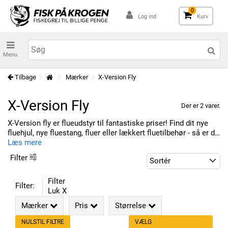
0
Log ind
Kurv
Menu
Tilbage
Mærker
X-Version Fly
X-Version Fly
Der er 2 varer.
X-Version fly er flueudstyr til fantastiske priser! Find dit nye
fluehjul, nye fluestang, fluer eller lækkert fluetilbehør - så er du
klar til flueturen!
Læs mere
Filter
Filter
Filter:
Luk X
Mærker
Pris
Størrelse
NULSTIL FILTRE
VÆLG