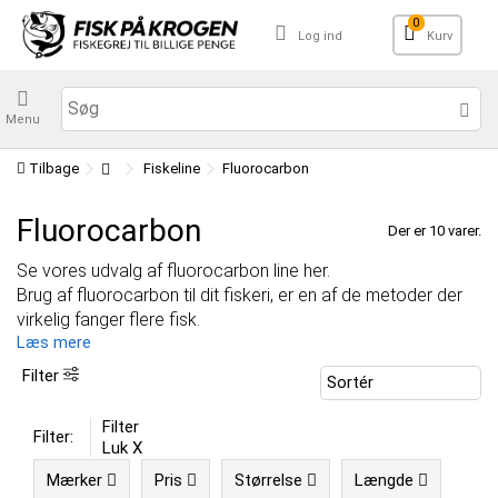
0
Log ind
Kurv
Menu
Tilbage
Fiskeline
Fluorocarbon
Fluorocarbon
Der er 10 varer.
Se vores udvalg af fluorocarbon line her.
Brug af fluorocarbon til dit fiskeri, er en af de metoder der
virkelig fanger flere fisk.
Læs mere
Filter
Filter
Filter:
Luk X
Mærker
Pris
Størrelse
Længde