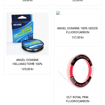
59,00 kr
23,00 kr
ANGEL DOMÄNE 100% GEDDE
FLUOROCARBON
137,00 kr
ANGEL DOMÄNE
HELLMASTER® 100%
FLUOROCARBON
129,00 kr
FORFANGSLINE 50M
DLT ROYAL PINK
FLUOROCARBON