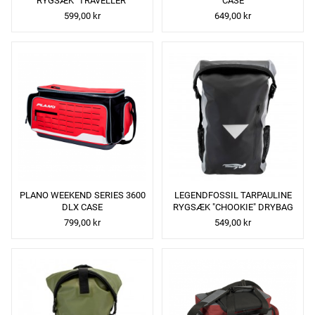
RYGSÆK "TRAVELLER"
CASE
DRYBAG
599,00 kr
649,00 kr
PLANO WEEKEND SERIES 3600
LEGENDFOSSIL TARPAULINE
DLX CASE
RYGSÆK "CHOOKIE" DRYBAG
799,00 kr
549,00 kr