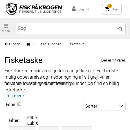
0
Log ind
Kurv
Menu
Tilbage
Fiske Tilbehør
Fisketaske
Fisketaske
Der er 17 varer.
Fisketasker er nødvendige for mange fiskere. For bedste
mulig opbevarelse og medbringning af sit grej, vil en
fisketaske være en super løsning.
Se vores forskellige fisketasker herunder, og find en billig
fisketaske.
Læs mere
Filter
Filter
Filter:
Luk X