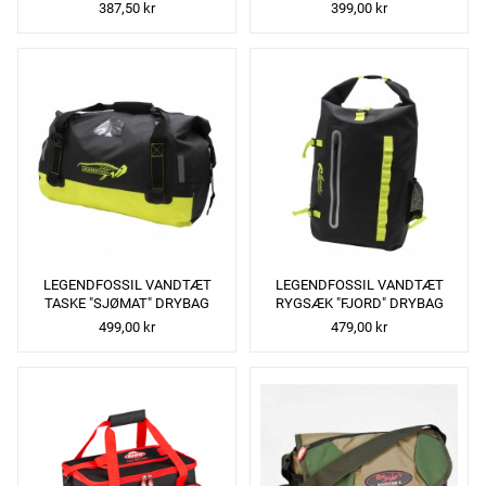
BAG SKULDERTASKE
387,50 kr
399,00 kr
LEGENDFOSSIL VANDTÆT
LEGENDFOSSIL VANDTÆT
TASKE "SJØMAT" DRYBAG
RYGSÆK "FJORD" DRYBAG
499,00 kr
479,00 kr