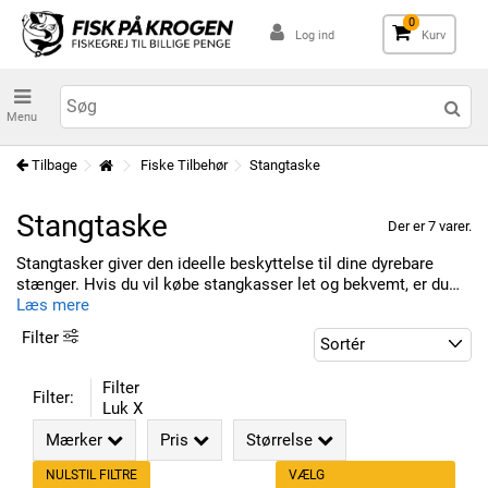
0
Log ind
Kurv
Menu
Tilbage
Fiske Tilbehør
Stangtaske
Stangtaske
Der er 7 varer.
Stangtasker giver den ideelle beskyttelse til dine dyrebare
stænger.
Hvis du vil købe stangkasser let og bekvemt, er du
kommet til det rigtige sted.
Læs mere
Vi har et stort udvalg af
stangkasser, værktøjskasser og agnkasser fra kendte
Filter
producenter.
System- og smådele poser, tilbehørskasser - små
dele kasser, rygsække og rigsække, tasker til fiskepapir,
transport og beskyttelsesposer
Filter
Filter:
Luk X
Mærker
Pris
Størrelse
NULSTIL FILTRE
VÆLG