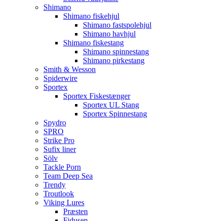
Shimano
Shimano fiskehjul
Shimano fastspolehjul
Shimano havhjul
Shimano fiskestang
Shimano spinnestang
Shimano pirkestang
Smith & Wesson
Spiderwire
Sportex
Sportex Fiskestænger
Sportex UL Stang
Sportex Spinnestang
Spydro
SPRO
Strike Pro
Sufix liner
Sölv
Tackle Porn
Team Deep Sea
Trendy
Troutlook
Viking Lures
Præsten
Fidusen