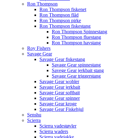
Ron Thompson
Ron Thompson fiskenet
Ron Thompson flåd
Ron Thompson pirke
Ron Thompson fiskestang
Ron Thompson Spinnestang
Ron Thompson fluestang
Ron Thompson havstang
Roy Fishers
Savage Gear
Savage Gear fiskestang
Savage Gear spinnestang
Savege Gear jerkbait stang
Savage Gear triggerstang
Savage Gear wobler
Savage Gear jerkbait
Savage Gear softbait
Savage Gear spinner
Savage Gear kroge
Savage Gear Fiskehjul
Senshu
Scierra
Scierra vadestøvler
Scierra waders
Scierra vadejakke