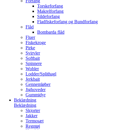
Forfang
Torskeforfang
Makrelforfang
Sildeforfang
Fladfiskeforfang og Bundforfang
Flåd
Bombarda flåd
Fluer
Fiskekroge
Pirke
Svirvler
Softbait
Spinnere
Wobler
Lodder/Splithagl
Jerkbait
Gennemløber
Jighoveder
Gummidyr
Beklædning
Beklædning
Skjorter
Jakker
Termosæt
Regntøj