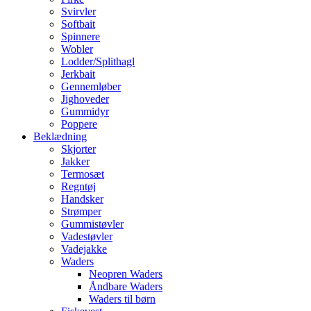
Svirvler
Softbait
Spinnere
Wobler
Lodder/Splithagl
Jerkbait
Gennemløber
Jighoveder
Gummidyr
Poppere
Beklædning
Skjorter
Jakker
Termosæt
Regntøj
Handsker
Strømper
Gummistøvler
Vadestøvler
Vadejakke
Waders
Neopren Waders
Åndbare Waders
Waders til børn