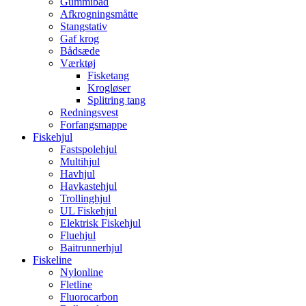
Gummibåd
Afkrogningsmåtte
Stangstativ
Gaf krog
Bådsæde
Værktøj
Fisketang
Krogløser
Splitring tang
Redningsvest
Forfangsmappe
Fiskehjul
Fastspolehjul
Multihjul
Havhjul
Havkastehjul
Trollinghjul
UL Fiskehjul
Elektrisk Fiskehjul
Fluehjul
Baitrunnerhjul
Fiskeline
Nylonline
Fletline
Fluorocarbon