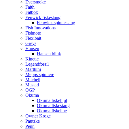
Eversmoke
Faith
Fatbox
Fenwick fiskestang
Fenwick spinnestang
Fish Innovations
Fishnote
Flexibait
Greys
Hansen
Hansen blink
Kinetic
Legendfossil
Marttiini
Mepps spinnere
Mitchell
Mustad
OGP
Okuma
Okuma fiskehjul
Okuma fiskestang
Okuma fiskeline
Owner Kroge
Pautzke
Penn