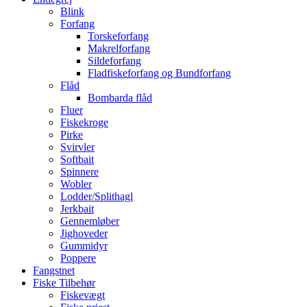
Blink
Forfang
Torskeforfang
Makrelforfang
Sildeforfang
Fladfiskeforfang og Bundforfang
Flåd
Bombarda flåd
Fluer
Fiskekroge
Pirke
Svirvler
Softbait
Spinnere
Wobler
Lodder/Splithagl
Jerkbait
Gennemløber
Jighoveder
Gummidyr
Poppere
Fangstnet
Fiske Tilbehør
Fiskevægt