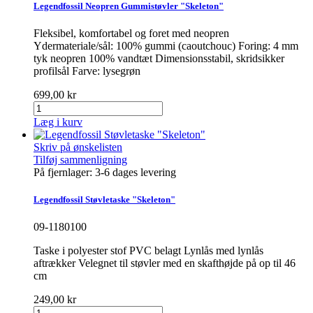
Legendfossil Neopren Gummistøvler "Skeleton"
Fleksibel, komfortabel og foret med neopren
Ydermateriale/sål: 100% gummi (caoutchouc) Foring: 4 mm
tyk neopren 100% vandtæt Dimensionsstabil, skridsikker
profilsål Farve: lysegrøn
699,00 kr
Læg i kurv
Skriv på ønskelisten
Tilføj sammenligning
På fjernlager: 3-6 dages levering
Legendfossil Støvletaske "Skeleton"
09-1180100
Taske i polyester stof PVC belagt Lynlås med lynlås
aftrækker Velegnet til støvler med en skafthøjde på op til 46
cm
249,00 kr