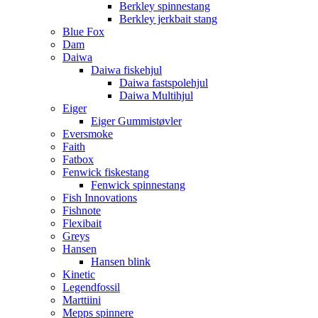
Berkley spinnestang
Berkley jerkbait stang
Blue Fox
Dam
Daiwa
Daiwa fiskehjul
Daiwa fastspolehjul
Daiwa Multihjul
Eiger
Eiger Gummistøvler
Eversmoke
Faith
Fatbox
Fenwick fiskestang
Fenwick spinnestang
Fish Innovations
Fishnote
Flexibait
Greys
Hansen
Hansen blink
Kinetic
Legendfossil
Marttiini
Mepps spinnere