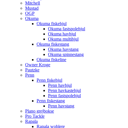
Mitchell
Mustad
OGP
Okuma
Okuma fiskehjul
Okuma fastspolehjul
Okuma havhjul
Okuma multihjul
Okuma fiskestang
Okuma havstang
Okuma spinnestang
Okuma fiskeline
Owner Kroge
Pautzke
Penn
Penn fiskehjul
Penn havhjul
Penn havkastehjul
Penn fastspolehjul
Penn fiskestang
Penn havstang
Plano grejbokse
Pro Tackle
Rapala
Rapala woblere