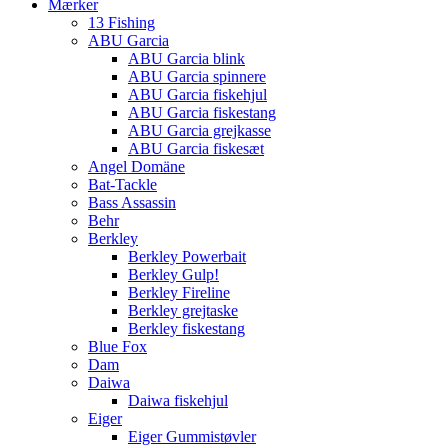
Mærker
13 Fishing
ABU Garcia
ABU Garcia blink
ABU Garcia spinnere
ABU Garcia fiskehjul
ABU Garcia fiskestang
ABU Garcia grejkasse
ABU Garcia fiskesæt
Angel Domäne
Bat-Tackle
Bass Assassin
Behr
Berkley
Berkley Powerbait
Berkley Gulp!
Berkley Fireline
Berkley grejtaske
Berkley fiskestang
Blue Fox
Dam
Daiwa
Daiwa fiskehjul
Eiger
Eiger Gummistøvler