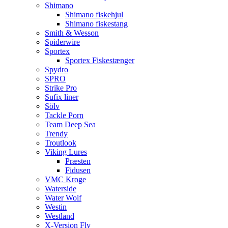
Shimano
Shimano fiskehjul
Shimano fiskestang
Smith & Wesson
Spiderwire
Sportex
Sportex Fiskestænger
Spydro
SPRO
Strike Pro
Sufix liner
Sölv
Tackle Porn
Team Deep Sea
Trendy
Troutlook
Viking Lures
Præsten
Fidusen
VMC Kroge
Waterside
Water Wolf
Westin
Westland
X-Version Fly