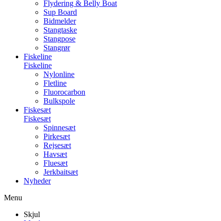
Flydering & Belly Boat
Sup Board
Bidmelder
Stangtaske
Stangpose
Stangrør
Fiskeline
Fiskeline
Nylonline
Fletline
Fluorocarbon
Bulkspole
Fiskesæt
Fiskesæt
Spinnesæt
Pirkesæt
Rejsesæt
Havsæt
Fluesæt
Jerkbaitsæt
Nyheder
Menu
Skjul