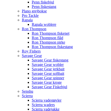
Penn fiskehjul
Penn fiskestang
Plano grejbokse
Pro Tackle
Rapala
Rapala woblere
Ron Thompson
Ron Thompson fiskenet
Ron Thompson flåd
Ron Thompson pirke
Ron Thompson fiskestang
Roy Fishers
Savage Gear
Savage Gear fiskestang
Savage Gear wobler
Savage Gear jerkbait
Savage Gear softbait
Savage Gear spinner
Savage Gear kroge
Savage Gear Fiskehjul
Senshu
Scierra
Scierra vadestøvler
Scierra waders
Scierra vadejakke