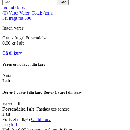
Søg
Indkøbskurv
(
0
)
Vare:
Varer:
Total:
(tom)
Fri fragt fra 500,-
Ingen varer
Gratis fragt!
Forsendelse
0,00 kr
I alt
Gå til kurv
Varen er nu lagt i din kurv
Antal
I alt
Der er
0
varer i din kurv
Der er 1 vare i din kurv
Varer i alt
Forsendelse i alt
Fastlægges senere
I alt
Fortsæt indkøb
Gå til kurv
Log ind
Køb for
0,00 kr
mere og få gratis fragt!