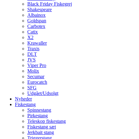
Black Friday Fiskegrej
Shakespeare
Albainox
Goldspan
Carbotex
Catix
X2
Krawaller
Traxis
DLT
JVS
Viper Pro
Molix
Secumar
Eurocatch
SFG
Udgået/Udsolgt
Nyheder
Fiskestang
Spinnestang
Pirkestang
Teleskop fiskestang
Fiskestang sæt
Jerkbait stang
Triggerstang