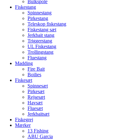
Bulkspole
Fiskestang
Spinnestang
Pirkestang
Teleskop fiskestang
Fiskestang sæt
Jerkbait stang
Triggerstang
UL Fiskestang
Trollingstang
Fluestang
Madding
Fire Bait
Boilies
Fiskesæt
Spinnesæt
Pirkesæt
Rejsesæt
Havsæt
Fluesæt
Jerkbaitsæt
Fiskegrej
Mærker
13 Fishing
ABU Garcia