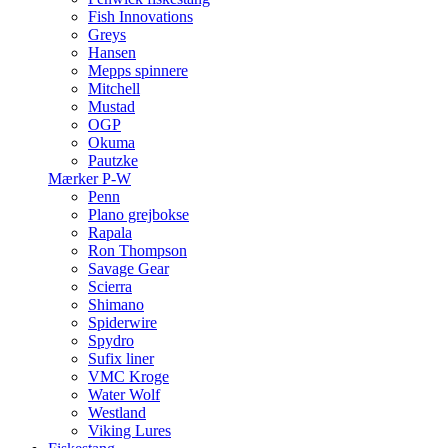
Fish Innovations
Greys
Hansen
Mepps spinnere
Mitchell
Mustad
OGP
Okuma
Pautzke
Mærker P-W
Penn
Plano grejbokse
Rapala
Ron Thompson
Savage Gear
Scierra
Shimano
Spiderwire
Spydro
Sufix liner
VMC Kroge
Water Wolf
Westland
Viking Lures