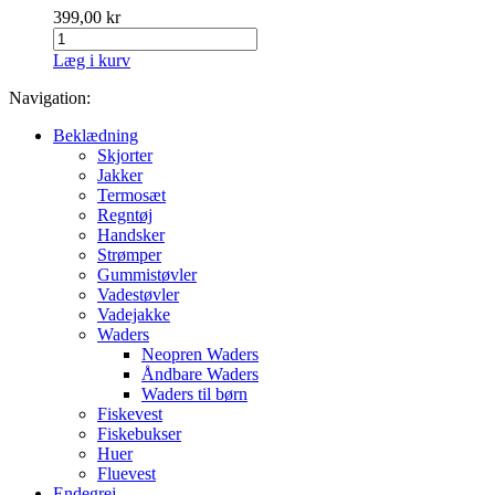
399,00 kr
Læg i kurv
Navigation:
Beklædning
Skjorter
Jakker
Termosæt
Regntøj
Handsker
Strømper
Gummistøvler
Vadestøvler
Vadejakke
Waders
Neopren Waders
Åndbare Waders
Waders til børn
Fiskevest
Fiskebukser
Huer
Fluevest
Endegrej