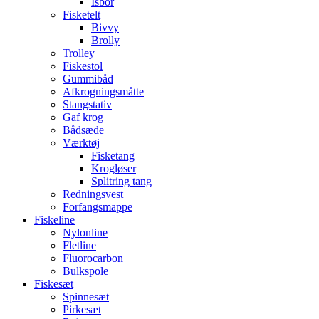
Isbor
Fisketelt
Bivvy
Brolly
Trolley
Fiskestol
Gummibåd
Afkrogningsmåtte
Stangstativ
Gaf krog
Bådsæde
Værktøj
Fisketang
Krogløser
Splitring tang
Redningsvest
Forfangsmappe
Fiskeline
Nylonline
Fletline
Fluorocarbon
Bulkspole
Fiskesæt
Spinnesæt
Pirkesæt