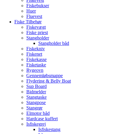
Fiskevest
Fiskebukser
Huer
Fluevest
Fiske Tilbehør
Fiskevægt
Fiske priest
Stangholder
Stangholder båd
Fiskekniv
Fiskenet
Fiskekasse
Fisketaske
Rygeovn
Gennemløbsmappe
Flydering & Belly Boat
Sup Board
Bidmelder
Stangtaske
Stangpose
Stangrør
Elmotor båd
Hardcase kuffert
Isfiskegrej
Isfiskestang