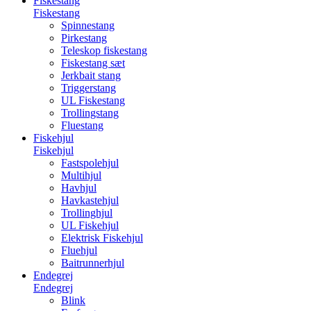
Fiskestang
Fiskestang
Spinnestang
Pirkestang
Teleskop fiskestang
Fiskestang sæt
Jerkbait stang
Triggerstang
UL Fiskestang
Trollingstang
Fluestang
Fiskehjul
Fiskehjul
Fastspolehjul
Multihjul
Havhjul
Havkastehjul
Trollinghjul
UL Fiskehjul
Elektrisk Fiskehjul
Fluehjul
Baitrunnerhjul
Endegrej
Endegrej
Blink