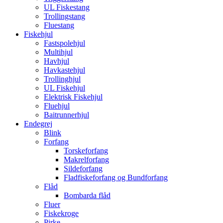
UL Fiskestang
Trollingstang
Fluestang
Fiskehjul
Fastspolehjul
Multihjul
Havhjul
Havkastehjul
Trollinghjul
UL Fiskehjul
Elektrisk Fiskehjul
Fluehjul
Baitrunnerhjul
Endegrej
Blink
Forfang
Torskeforfang
Makrelforfang
Sildeforfang
Fladfiskeforfang og Bundforfang
Flåd
Bombarda flåd
Fluer
Fiskekroge
Pirke