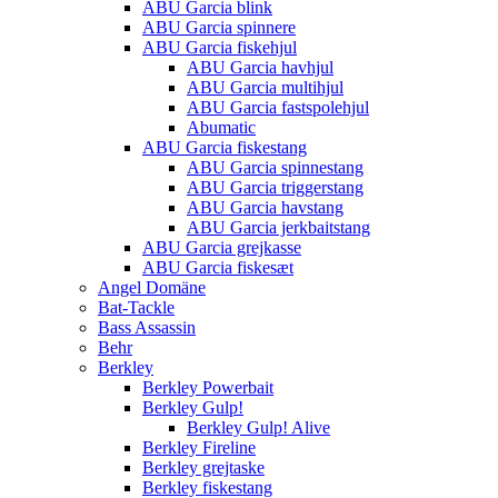
ABU Garcia blink
ABU Garcia spinnere
ABU Garcia fiskehjul
ABU Garcia havhjul
ABU Garcia multihjul
ABU Garcia fastspolehjul
Abumatic
ABU Garcia fiskestang
ABU Garcia spinnestang
ABU Garcia triggerstang
ABU Garcia havstang
ABU Garcia jerkbaitstang
ABU Garcia grejkasse
ABU Garcia fiskesæt
Angel Domäne
Bat-Tackle
Bass Assassin
Behr
Berkley
Berkley Powerbait
Berkley Gulp!
Berkley Gulp! Alive
Berkley Fireline
Berkley grejtaske
Berkley fiskestang