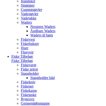
Handsker
Strømper
Gummistøvler
Vadestøvler
Vadejakke
Waders
Neopren Waders
Åndbare Waders
Waders til børn
Fiskevest
Fiskebukser
Huer
Fluevest
Fiske Tilbehør
Fiske Tilbehør
Fiskevægt
Fiske priest
Stangholder
Stangholder båd
Fiskekniv
Fiskenet
Fiskekasse
Fisketaske
Rygeovn
Gennemløbsmappe