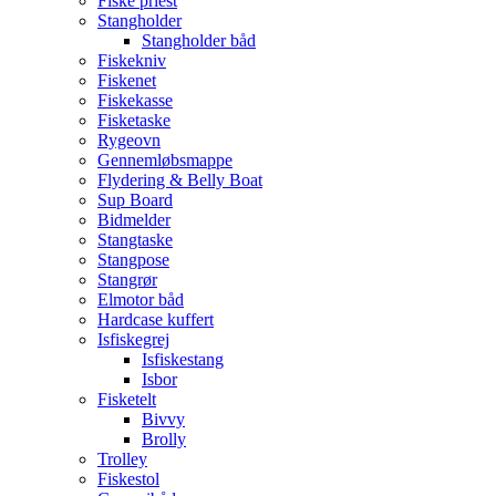
Fiske priest
Stangholder
Stangholder båd
Fiskekniv
Fiskenet
Fiskekasse
Fisketaske
Rygeovn
Gennemløbsmappe
Flydering & Belly Boat
Sup Board
Bidmelder
Stangtaske
Stangpose
Stangrør
Elmotor båd
Hardcase kuffert
Isfiskegrej
Isfiskestang
Isbor
Fisketelt
Bivvy
Brolly
Trolley
Fiskestol