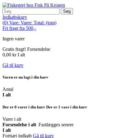
Søg
Indkøbskurv
(
0
)
Vare:
Varer:
Total:
(tom)
Fri fragt fra 500,-
Ingen varer
Gratis fragt!
Forsendelse
0,00 kr
I alt
Gå til kurv
Varen er nu lagt i din kurv
Antal
I alt
Der er
0
varer i din kurv
Der er 1 vare i din kurv
Varer i alt
Forsendelse i alt
Fastlægges senere
I alt
Fortsæt indkøb
Gå til kurv