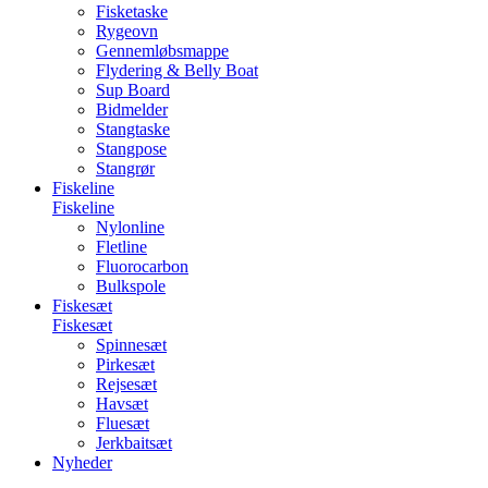
Fisketaske
Rygeovn
Gennemløbsmappe
Flydering & Belly Boat
Sup Board
Bidmelder
Stangtaske
Stangpose
Stangrør
Fiskeline
Fiskeline
Nylonline
Fletline
Fluorocarbon
Bulkspole
Fiskesæt
Fiskesæt
Spinnesæt
Pirkesæt
Rejsesæt
Havsæt
Fluesæt
Jerkbaitsæt
Nyheder