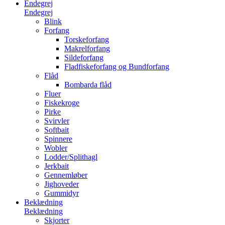
Endegrej
Endegrej
Blink
Forfang
Torskeforfang
Makrelforfang
Sildeforfang
Fladfiskeforfang og Bundforfang
Flåd
Bombarda flåd
Fluer
Fiskekroge
Pirke
Svirvler
Softbait
Spinnere
Wobler
Lodder/Splithagl
Jerkbait
Gennemløber
Jighoveder
Gummidyr
Beklædning
Beklædning
Skjorter