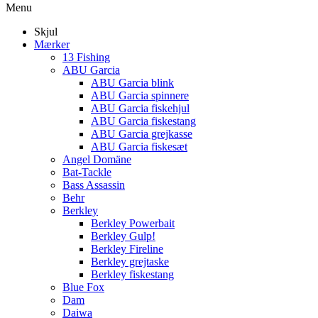
Menu
Skjul
Mærker
13 Fishing
ABU Garcia
ABU Garcia blink
ABU Garcia spinnere
ABU Garcia fiskehjul
ABU Garcia fiskestang
ABU Garcia grejkasse
ABU Garcia fiskesæt
Angel Domäne
Bat-Tackle
Bass Assassin
Behr
Berkley
Berkley Powerbait
Berkley Gulp!
Berkley Fireline
Berkley grejtaske
Berkley fiskestang
Blue Fox
Dam
Daiwa