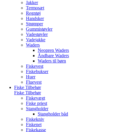
Jakker
Termosæt
Regntøj
Handsker
Strømper
Gummistøvler
Vadestøvler
Vadejakke
Waders
Neopren Waders
Åndbare Waders
Waders til børn
Fiskevest
Fiskebukser
Huer
Fluevest
Fiske Tilbehør
Fiske Tilbehør
Fiskevægt
Fiske priest
Stangholder
Stangholder båd
Fiskekniv
Fiskenet
Fiskekasse