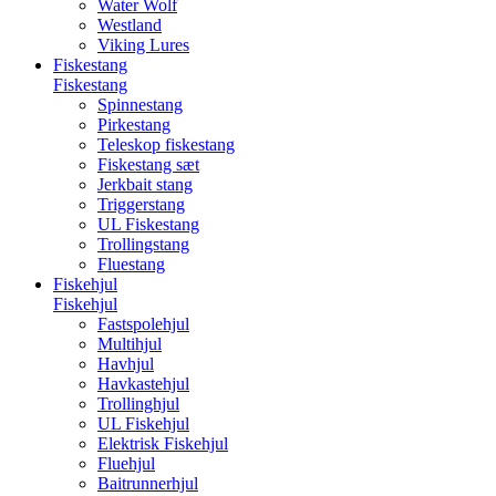
Water Wolf
Westland
Viking Lures
Fiskestang
Fiskestang
Spinnestang
Pirkestang
Teleskop fiskestang
Fiskestang sæt
Jerkbait stang
Triggerstang
UL Fiskestang
Trollingstang
Fluestang
Fiskehjul
Fiskehjul
Fastspolehjul
Multihjul
Havhjul
Havkastehjul
Trollinghjul
UL Fiskehjul
Elektrisk Fiskehjul
Fluehjul
Baitrunnerhjul