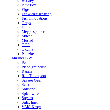
Berkley
Blue Fox
Eiger
Fenwick fiskestang
Fish Innovations
Greys
Hansen
Mepps spinnere
Mitchell
Mustad
OGP
Okuma
Pautzke
Mærker P-W
Penn
Plano grejbokse
Rapala
Ron Thompson
Savage Gear
Scierra
Shimano
Spiderwire
Spydro
Sufix liner
VMC Kroge