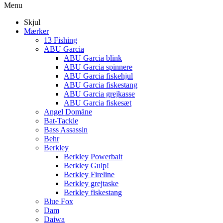
Menu
Skjul
Mærker
13 Fishing
ABU Garcia
ABU Garcia blink
ABU Garcia spinnere
ABU Garcia fiskehjul
ABU Garcia fiskestang
ABU Garcia grejkasse
ABU Garcia fiskesæt
Angel Domäne
Bat-Tackle
Bass Assassin
Behr
Berkley
Berkley Powerbait
Berkley Gulp!
Berkley Fireline
Berkley grejtaske
Berkley fiskestang
Blue Fox
Dam
Daiwa