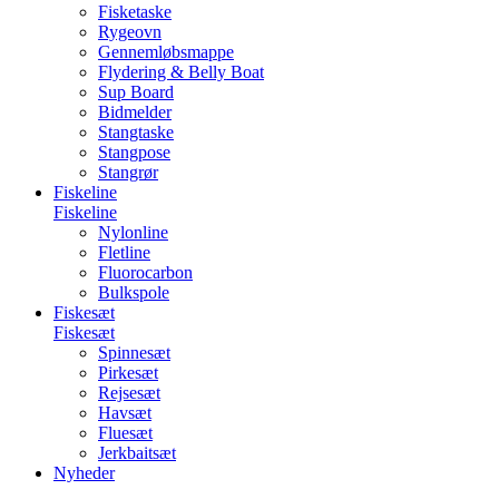
Fisketaske
Rygeovn
Gennemløbsmappe
Flydering & Belly Boat
Sup Board
Bidmelder
Stangtaske
Stangpose
Stangrør
Fiskeline
Fiskeline
Nylonline
Fletline
Fluorocarbon
Bulkspole
Fiskesæt
Fiskesæt
Spinnesæt
Pirkesæt
Rejsesæt
Havsæt
Fluesæt
Jerkbaitsæt
Nyheder