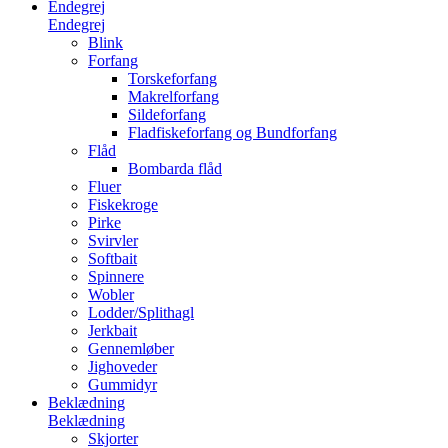
Endegrej
Endegrej
Blink
Forfang
Torskeforfang
Makrelforfang
Sildeforfang
Fladfiskeforfang og Bundforfang
Flåd
Bombarda flåd
Fluer
Fiskekroge
Pirke
Svirvler
Softbait
Spinnere
Wobler
Lodder/Splithagl
Jerkbait
Gennemløber
Jighoveder
Gummidyr
Beklædning
Beklædning
Skjorter