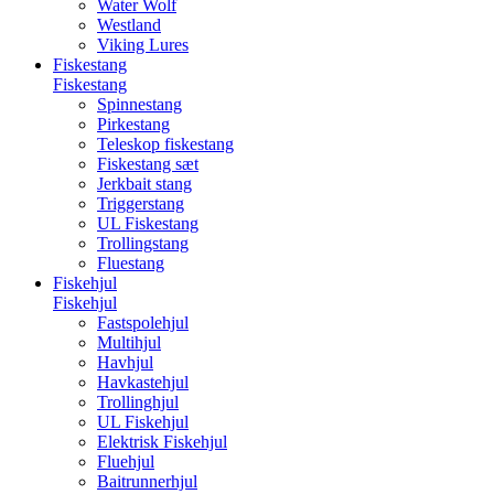
Water Wolf
Westland
Viking Lures
Fiskestang
Fiskestang
Spinnestang
Pirkestang
Teleskop fiskestang
Fiskestang sæt
Jerkbait stang
Triggerstang
UL Fiskestang
Trollingstang
Fluestang
Fiskehjul
Fiskehjul
Fastspolehjul
Multihjul
Havhjul
Havkastehjul
Trollinghjul
UL Fiskehjul
Elektrisk Fiskehjul
Fluehjul
Baitrunnerhjul