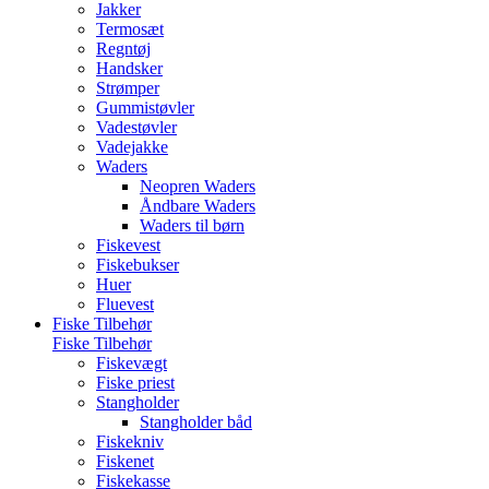
Jakker
Termosæt
Regntøj
Handsker
Strømper
Gummistøvler
Vadestøvler
Vadejakke
Waders
Neopren Waders
Åndbare Waders
Waders til børn
Fiskevest
Fiskebukser
Huer
Fluevest
Fiske Tilbehør
Fiske Tilbehør
Fiskevægt
Fiske priest
Stangholder
Stangholder båd
Fiskekniv
Fiskenet
Fiskekasse