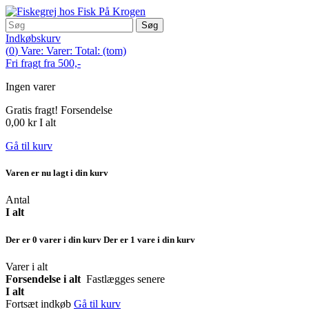
Søg
Indkøbskurv
(
0
)
Vare:
Varer:
Total:
(tom)
Fri fragt fra 500,-
Ingen varer
Gratis fragt!
Forsendelse
0,00 kr
I alt
Gå til kurv
Varen er nu lagt i din kurv
Antal
I alt
Der er
0
varer i din kurv
Der er 1 vare i din kurv
Varer i alt
Forsendelse i alt
Fastlægges senere
I alt
Fortsæt indkøb
Gå til kurv