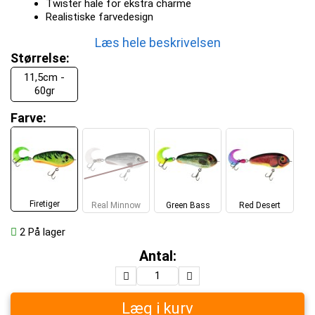
Twister hale for ekstra charme
Realistiske farvedesign
Læs hele beskrivelsen
Størrelse:
11,5cm -
60gr
Farve:
Firetiger
Real Minnow
Green Bass
Red Desert
2
På lager
Antal:
Læg i kurv