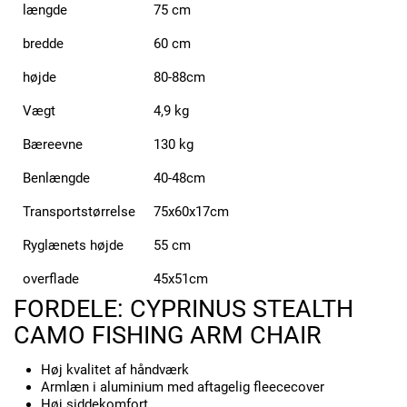
længde
75 cm
bredde
60 cm
højde
80-88cm
Vægt
4,9 kg
Bæreevne
130 kg
Benlængde
40-48cm
Transportstørrelse
75x60x17cm
Ryglænets højde
55 cm
overflade
45x51cm
FORDELE: CYPRINUS STEALTH
CAMO FISHING ARM CHAIR
Høj kvalitet af håndværk
Armlæn i aluminium med aftagelig fleececover
Høj siddekomfort