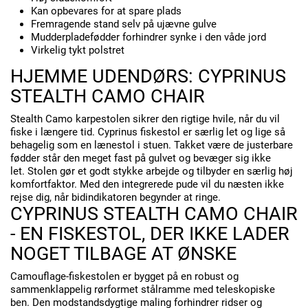
Kan opbevares for at spare plads
Fremragende stand selv på ujævne gulve
Mudderpladefødder forhindrer synke i den våde jord
Virkelig tykt polstret
HJEMME UDENDØRS: CYPRINUS
STEALTH CAMO CHAIR
Stealth Camo karpestolen sikrer den rigtige hvile, når du vil
fiske i længere tid.
Cyprinus fiskestol er særlig let og lige så
behagelig som en lænestol i stuen.
Takket være de justerbare
fødder står den meget fast på gulvet og bevæger sig ikke
let.
Stolen gør et godt stykke arbejde og tilbyder en særlig høj
komfortfaktor.
Med den integrerede pude vil du næsten ikke
rejse dig, når bidindikatoren begynder at ringe.
CYPRINUS STEALTH CAMO CHAIR
- EN FISKESTOL, DER IKKE LADER
NOGET TILBAGE AT ØNSKE
Camouflage-fiskestolen er bygget på en robust og
sammenklappelig rørformet stålramme med teleskopiske
ben.
Den modstandsdygtige maling forhindrer ridser og