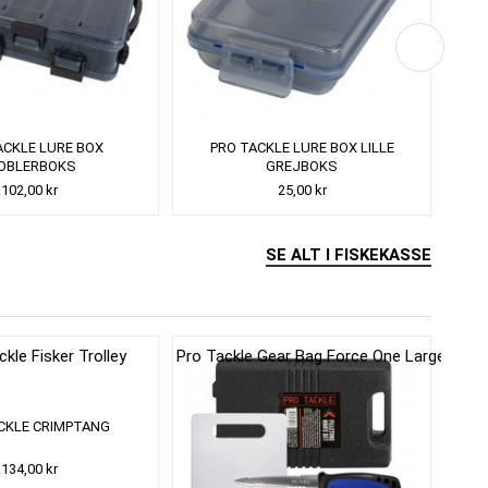
ACKLE LURE BOX
PRO TACKLE LURE BOX LILLE
WE
OBLERBOKS
GREJBOKS
102,00 kr
25,00 kr
SE ALT I FISKEKASSE
CKLE CRIMPTANG
P
134,00 kr