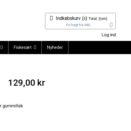
Indkøbskurv
(
)
0
Total:
(tom)
Fri fragt fra 500,-
Log ind
Fiskesæt
Nyheder
129,00 kr
r gummifisk