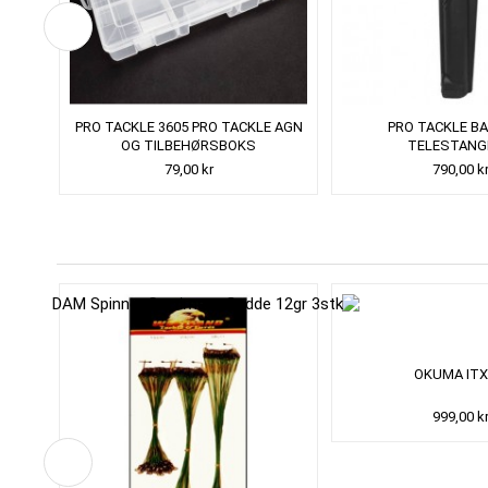
OLLEY
PRO TACKLE 3605 PRO TACKLE AGN
PRO TACKLE B
OG TILBEHØRSBOKS
TELESTANG
79,00 kr
790,00 k
DE
OKUMA ITX
999,00 k