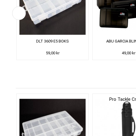
OX
DLT 3609 E5 BOKS
ABU GARCIA BL
59,00 kr
49,00 kr