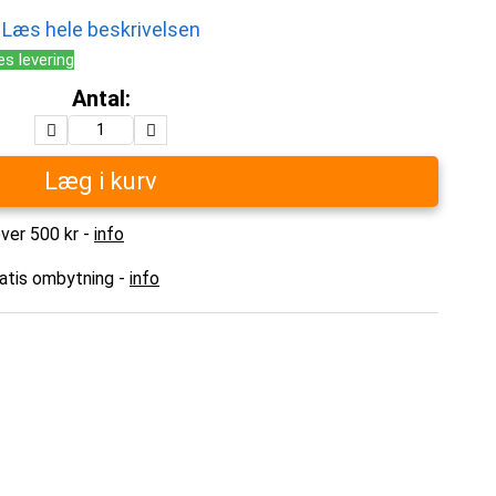
Læs hele beskrivelsen
es levering
Antal:
Læg i kurv
over 500 kr -
info
ratis ombytning -
info