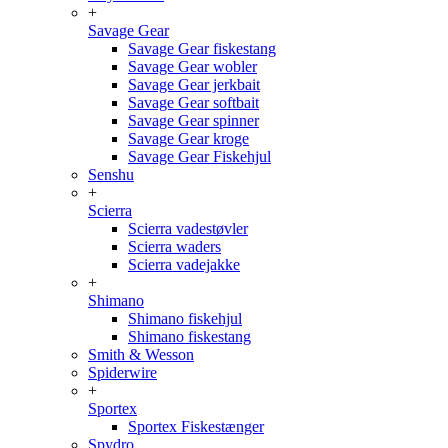
+
Savage Gear
Savage Gear fiskestang
Savage Gear wobler
Savage Gear jerkbait
Savage Gear softbait
Savage Gear spinner
Savage Gear kroge
Savage Gear Fiskehjul
Senshu
+
Scierra
Scierra vadestøvler
Scierra waders
Scierra vadejakke
+
Shimano
Shimano fiskehjul
Shimano fiskestang
Smith & Wesson
Spiderwire
+
Sportex
Sportex Fiskestænger
Spydro