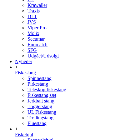
Krawaller
Traxis
DLT
JVS
Viper Pro
Molix
Secumar
Eurocatch
SFG
Udgået/Udsolgt
Nyheder
+
Fiskestang
Spinnestang
Pirkestang
Teleskop fiskestang
Fiskestang sæt
Jerkbait stang
Triggerstang
UL Fiskestang
Trollingstang
Fluestang
+
Fiskehjul