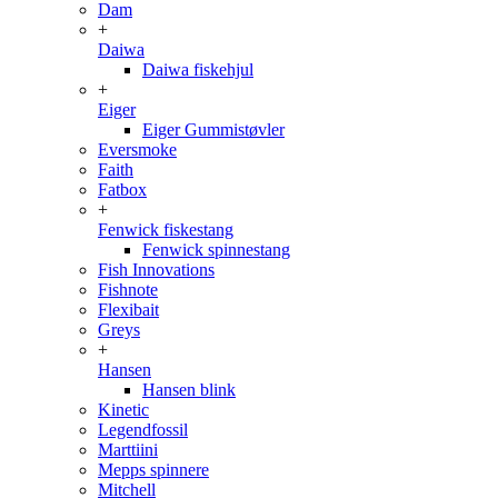
Dam
+
Daiwa
Daiwa fiskehjul
+
Eiger
Eiger Gummistøvler
Eversmoke
Faith
Fatbox
+
Fenwick fiskestang
Fenwick spinnestang
Fish Innovations
Fishnote
Flexibait
Greys
+
Hansen
Hansen blink
Kinetic
Legendfossil
Marttiini
Mepps spinnere
Mitchell