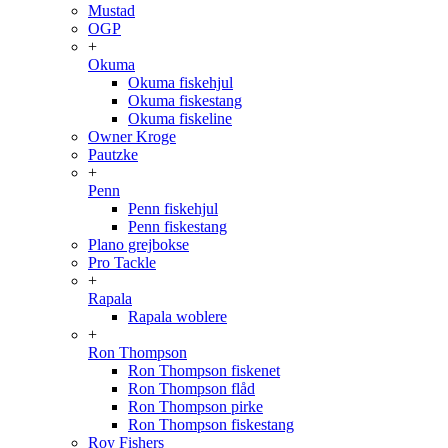
Mustad
OGP
+
Okuma
Okuma fiskehjul
Okuma fiskestang
Okuma fiskeline
Owner Kroge
Pautzke
+
Penn
Penn fiskehjul
Penn fiskestang
Plano grejbokse
Pro Tackle
+
Rapala
Rapala woblere
+
Ron Thompson
Ron Thompson fiskenet
Ron Thompson flåd
Ron Thompson pirke
Ron Thompson fiskestang
Roy Fishers