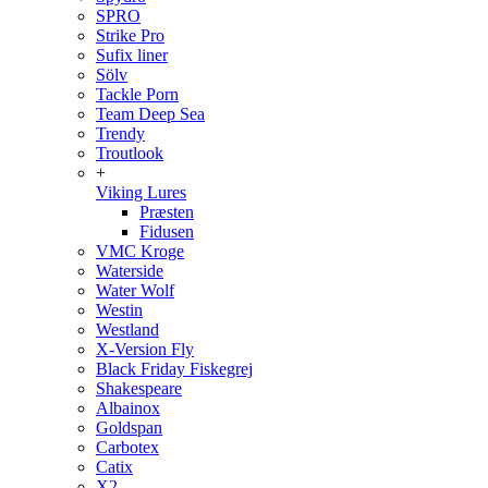
SPRO
Strike Pro
Sufix liner
Sölv
Tackle Porn
Team Deep Sea
Trendy
Troutlook
+
Viking Lures
Præsten
Fidusen
VMC Kroge
Waterside
Water Wolf
Westin
Westland
X-Version Fly
Black Friday Fiskegrej
Shakespeare
Albainox
Goldspan
Carbotex
Catix
X2