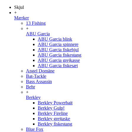
Skjul
+
Mærker
13 Fishing
+
ABU Garcia
ABU Garcia blink
ABU Garcia spinnere
ABU Garcia fiskehjul
ABU Garcia fiskestang
ABU Garcia grejkasse
ABU Garcia fiskesæt
Angel Domäne
Bat-Tackle
Bass Assassin
Behr
+
Berkley
Berkley Powerbait
Berkley Gulp!
Berkley Fireline
Berkley grejtaske
Berkley fiskestang
Blue Fox