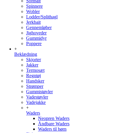
Softbait
Spinnere
Wobler
Lodder/Splithagl
Jerkbait
Gennemløber
Jighoveder
Gummidyr
Poppere
+
Beklædning
Skjorter
Jakker
Termosæt
Regntøj
Handsker
Strømper
Gummistøvler
Vadestøvler
Vadejakke
+
Waders
Neopren Waders
Åndbare Waders
Waders til børn