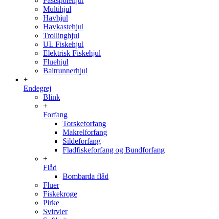
Fastspolehjul
Multihjul
Havhjul
Havkastehjul
Trollinghjul
UL Fiskehjul
Elektrisk Fiskehjul
Fluehjul
Baitrunnerhjul
+
Endegrej
Blink
+
Forfang
Torskeforfang
Makrelforfang
Sildeforfang
Fladfiskeforfang og Bundforfang
+
Flåd
Bombarda flåd
Fluer
Fiskekroge
Pirke
Svirvler