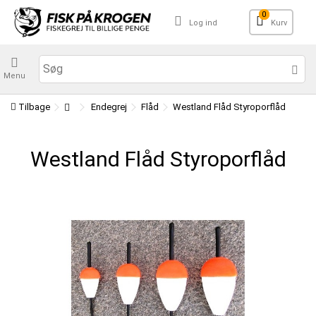
0
Log ind
Kurv
Menu
Tilbage
Endegrej
Flåd
Westland Flåd Styroporflåd
Westland Flåd Styroporflåd