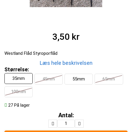
3,50 kr
Westland Flåd Styroporflåd
Læs hele beskrivelsen
Størrelse:
35mm
45mm
55mm
65mm
100mm
27
På lager
Antal: