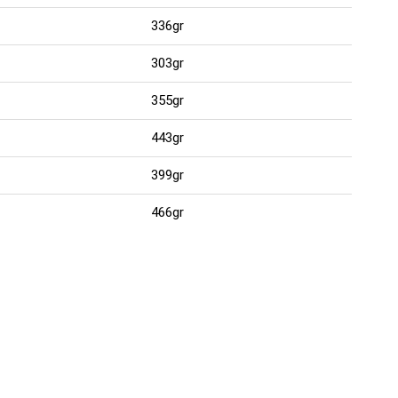
336gr
303gr
355gr
443gr
399gr
466gr