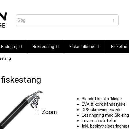
Endegrej
Beklædning
Fiske Tilbehør
Fiskeline
kestang
 fiskestang
Blandet kulstofklinge
EVA & kork håndstykke
DPS skruevindesæde
Zoom
Let ringning med Sic-rin
Leveres i stofetui
Inkl. beskyttelsesringhæ