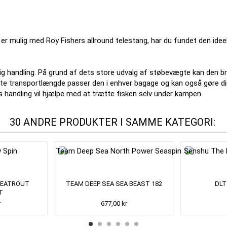
r mulig med Roy Fishers allround telestang, har du fundet den ideell
ig handling.
På grund af dets store udvalg af støbevægte kan den br
rte transportlængde passer den i enhver bagage og kan også gøre di
res handling vil hjælpe med at trætte fisken selv under kampen.
30 ANDRE PRODUKTER I SAMME KATEGORI:
SEATROUT
TEAM DEEP SEA SEA BEAST 182
DLT
T
r
677,00 kr