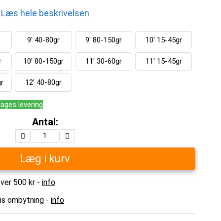
Læs hele beskrivelsen
9' 40-80gr
9' 80-150gr
10' 15-45gr
r
10' 80-150gr
11' 30-60gr
11' 15-45gr
r
12' 40-80gr
dages levering
Antal:
Læg i kurv
over 500 kr -
info
tis ombytning -
info