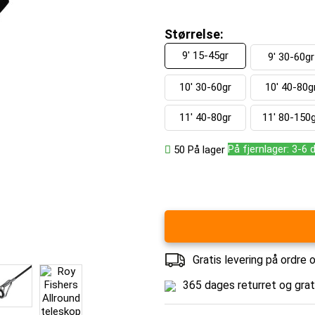
Størrelse:
9' 15-45gr
9' 30-60gr
10' 30-60gr
10' 40-80g
11' 40-80gr
11' 80-150g
På fjernlager: 3-6 
50
På lager
Gratis levering på ordre 
365 dages returret og gra