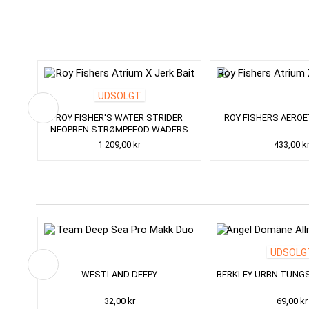
UDSOLGT
 UL
ROY FISHER'S WATER STRIDER
ROY FISHERS AEROE
NEOPREN STRØMPEFOD WADERS
1 209,00 kr
433,00 k
UDSOLG
ÆT
WESTLAND DEEPY
BERKLEY URBN TUNG
32,00 kr
69,00 kr