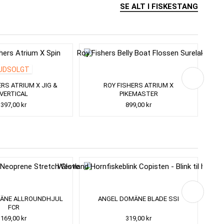
SE ALT I FISKESTANG
UDSOLGT
ERS ATRIUM X JIG &
ROY FISHERS ATRIUM X
VERTICAL
PIKEMASTER
397,00 kr
899,00 kr
ÄNE ALLROUNDHJUL
ANGEL DOMÄNE BLADE SSI
SAV
FCR
169,00 kr
319,00 kr