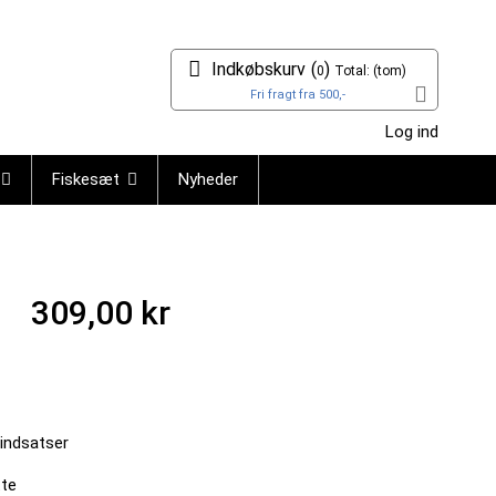
Indkøbskurv
(
)
0
Total:
(tom)
Fri fragt fra 500,-
Log ind
Fiskesæt
Nyheder
309,00 kr
gindsatser
tte