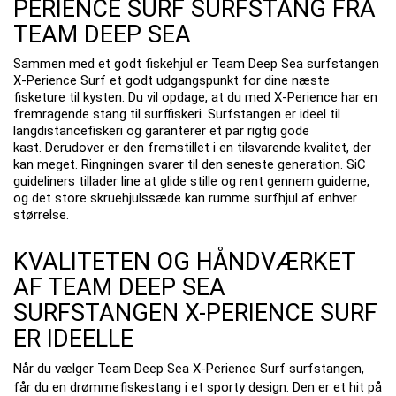
PERIENCE SURF SURFSTANG FRA
TEAM DEEP SEA
Sammen med et godt fiskehjul er Team Deep Sea surfstangen
X-Perience Surf et godt udgangspunkt for dine næste
fisketure til kysten.
Du vil opdage, at du med X-Perience har en
fremragende stang til surffiskeri.
Surfstangen er ideel til
langdistancefiskeri og garanterer et par rigtig gode
kast.
Derudover er den fremstillet i en tilsvarende kvalitet, der
kan meget.
Ringningen svarer til den seneste generation.
SiC
guideliners tillader line at glide stille og rent gennem guiderne,
og det store skruehjulssæde kan rumme surfhjul af enhver
størrelse.
KVALITETEN OG HÅNDVÆRKET
AF TEAM DEEP SEA
SURFSTANGEN X-PERIENCE SURF
ER IDEELLE
Når du vælger Team Deep Sea X-Perience Surf surfstangen,
får du en drømmefiskestang i et sporty design.
Den er et hit på