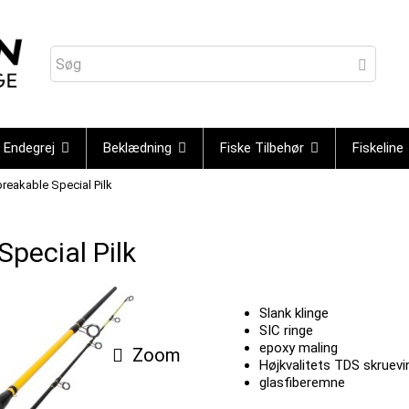
Endegrej
Beklædning
Fiske Tilbehør
Fiskeline
eakable Special Pilk
pecial Pilk
Slank klinge
SIC ringe
epoxy maling
Zoom
Højkvalitets TDS skruev
glasfiberemne