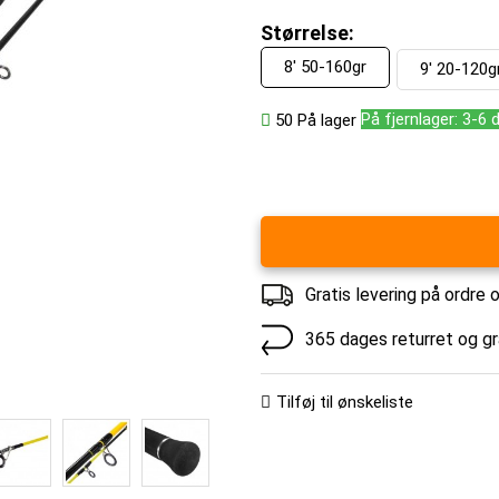
Størrelse:
8' 50-160gr
9' 20-120g
På fjernlager: 3-6 
50
På lager
Gratis levering på ordre 
365 dages returret og g
Tilføj til ønskeliste