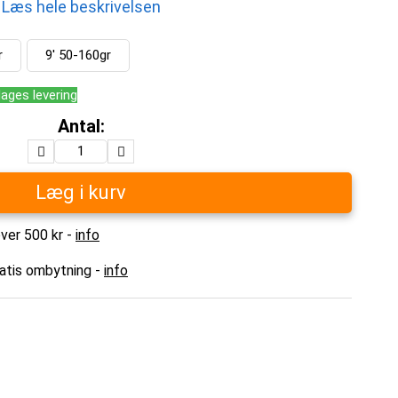
Læs hele beskrivelsen
r
9' 50-160gr
dages levering
Antal:
Læg i kurv
over 500 kr -
info
ratis ombytning -
info