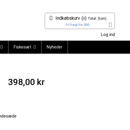
Indkøbskurv
(
)
0
Total:
(tom)
Fri fragt fra 500,-
Log ind
Fiskesæt
Nyheder
398,00 kr
indesæde