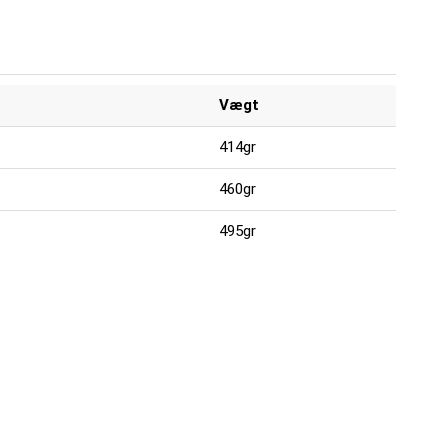
Vægt
414gr
460gr
495gr