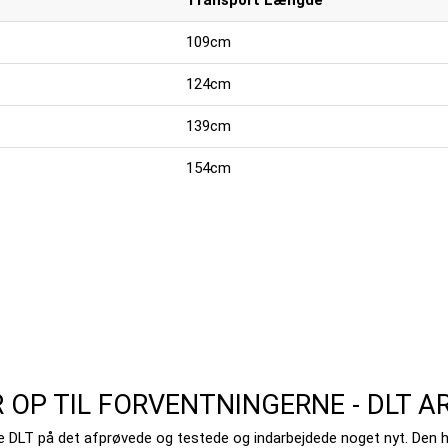
Transport Længde
109cm
124cm
139cm
154cm
 OP TIL FORVENTNINGERNE - DLT A
e DLT på det afprøvede og testede og indarbejdede noget nyt.
Den h