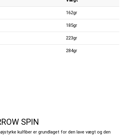
Vægt
162gr
185gr
223gr
284gr
RROW SPIN
øjstyrke kulfiber er grundlaget for den lave vægt og den