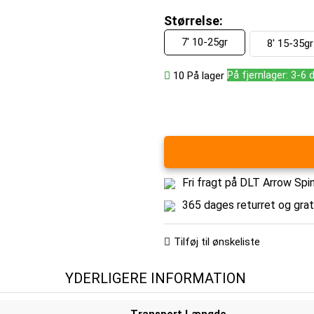
Størrelse:
7' 10-25gr
8' 15-35gr
På fjernlager: 3-6 
10
På lager
Fri fragt på DLT Arrow Spi
365 dages returret og gra
Tilføj til ønskeliste
YDERLIGERE INFORMATION