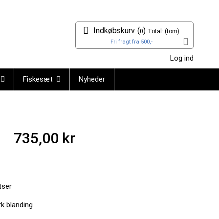
Indkøbskurv
(
)
0
Total:
(tom)
Fri fragt fra 500,-
Log ind
Fiskesæt
Nyheder
735,00 kr
tser
k blanding