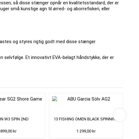
ssen, så disse stænger opnår en kvalitetsstandard, der er
uger små kunstige agn til ørred- og aborrefiskeri, eller
astes og styres rigtig godt med disse stænger.
en selvfølge.
Et innovativt EVA-belagt håndstykke, der er
N W3 SPIN 2ND
13 FISHING OMEN BLACK SPINNING
SA
899,00 kr
1 299,00 kr