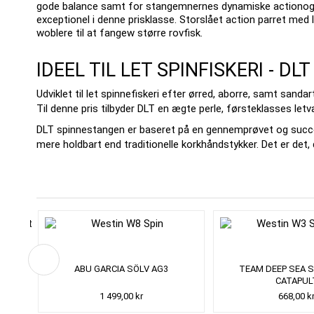
gode balance samt for stangemnernes dynamiske actionog
exceptionel i denne prisklasse.
Storslået action parret med 
woblere til at fangew større rovfisk.
IDEEL TIL LET SPINFISKERI - D
Udviklet til let spinnefiskeri efter ørred, aborre, samt sanda
Til denne pris tilbyder DLT en ægte perle, førsteklasses let
DLT spinnestangen er baseret på en gennemprøvet og succe
mere holdbart end traditionelle korkhåndstykker.
Det er det, 
RIG
ABU GARCIA SÖLV AG3
TEAM DEEP SEA 
CATAPUL
1 499,00 kr
668,00 k