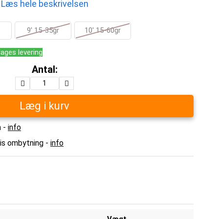
Læs hele beskrivelsen
9' 15-35gr
10' 15-60gr
dages levering
Antal:
Læg i kurv
n -
info
tis ombytning -
info