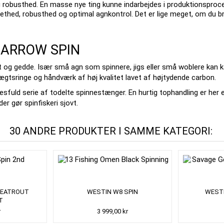
 robusthed.
En masse nye ting kunne indarbejdes i produktionsproce
lethed, robusthed og optimal agnkontrol.
Det er lige meget, om du br
LT ARROW SPIN
rt og gedde.
Især små agn som spinnere, jigs eller små woblere kan k
vægtsringe og håndværk af høj kvalitet lavet af højtydende carbon.
sfuld serie af todelte spinnestænger.
En hurtig tophandling er her 
der gør spinfiskeri sjovt.
30 ANDRE PRODUKTER I SAMME KATEGORI:
SEATROUT
WESTIN W8 SPIN
WESTI
T
r
3 999,00 kr