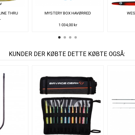
LINE THRU
MYSTERY BOX HAVØRRED
WES
L
1 034,00 kr
KUNDER DER KØBTE DETTE KØBTE OGSÅ: