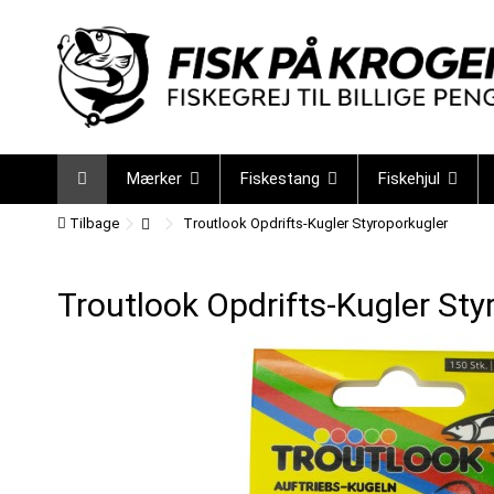
Mærker
Fiskestang
Fiskehjul
Tilbage
Troutlook Opdrifts-Kugler Styroporkugler
Troutlook Opdrifts-Kugler Sty