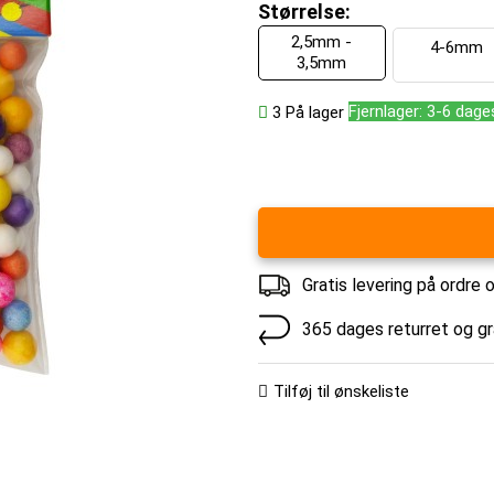
Størrelse:
2,5mm -
4-6mm
3,5mm
Fjernlager: 3-6 dage
3
På lager
Gratis levering på ordre 
365 dages returret og g
Tilføj til ønskeliste