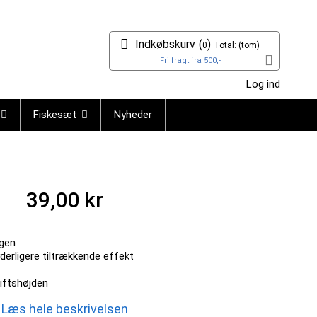
Indkøbskurv
(
)
0
Total:
(tom)
Fri fragt fra 500,-
Log ind
Fiskesæt
Nyheder
39,00 kr
gen
derligere tiltrækkende effekt
riftshøjden
Læs hele beskrivelsen