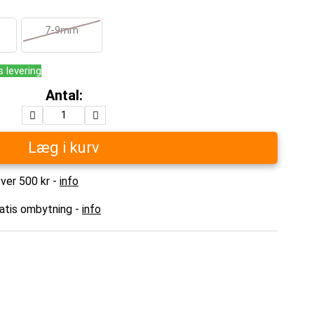
7-9mm
s levering
Antal:
Læg i kurv
over 500 kr -
info
ratis ombytning -
info