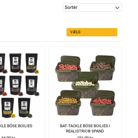
VÆLG
KLE BÖSE BOILIES
BAT-TACKLE BÖSE BOILIES I
REALISTRIC® SPAND
44,00 kr
191,00 kr