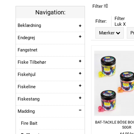
Filter
Navigation:
Filter
Filter:
Luk X
Beklædning
Mærker
P
Endegrej
Fangstnet
Fiske Tilbehør
Fiskehjul
Fiskeline
Fiskestang
Madding
BAT-TACKLE BÖSE BOI
Fire Bait
50GR
64,00 kr