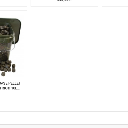
BASE PELLET
RIC® 10L...
r