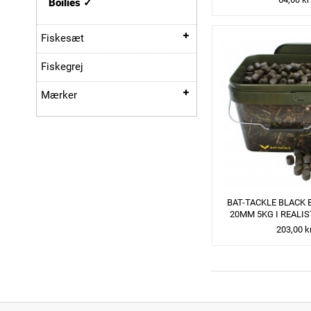
Boilies
Fiskesæt
Fiskegrej
Mærker
BAT-TACKLE BLACK 
20MM 5KG I REALIST
203,00 k