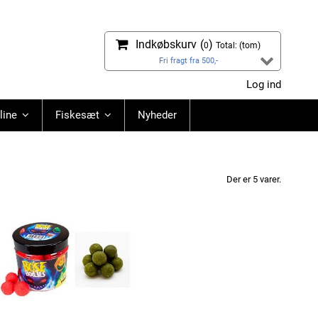
Indkøbskurv
(
)
0
Total:
(tom)
Fri fragt fra 500,-
Log ind
line
Fiskesæt
Nyheder
Der er 5 varer.