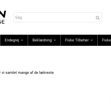
Endegrej
Beklædning
Fiske Tilbehør
Fiske
r vi samlet mange af de lækreste