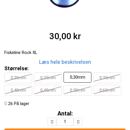
30,00 kr
Fiskeline Rock XL
Læs hele beskrivelsen
Størrelse:
0,30mm
0,20mm
0,25mm
0,35mm
0,40mm
0,45mm
0,50mm
0,60mm
26
På lager
Antal: