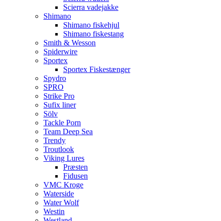
Scierra vadejakke
Shimano
Shimano fiskehjul
Shimano fiskestang
Smith & Wesson
Spiderwire
Sportex
Sportex Fiskestænger
Spydro
SPRO
Strike Pro
Sufix liner
Sölv
Tackle Porn
Team Deep Sea
Trendy
Troutlook
Viking Lures
Præsten
Fidusen
VMC Kroge
Waterside
Water Wolf
Westin
Westland