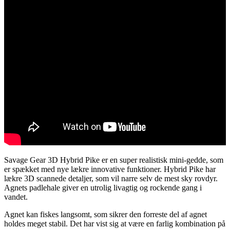
Savage Gear 3D Hybrid Pike er en super realistisk mini-gedde, som
er spækket med nye lækre innovative funktioner. Hybrid Pike har
lækre 3D scannede detaljer, som vil narre selv de mest sky rovdyr.
Agnets padlehale giver en utrolig livagtig og rockende gang i
vandet.
Agnet kan fiskes langsomt, som sikrer den forreste del af agnet
holdes meget stabil. Det har vist sig at være en farlig kombination på