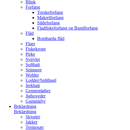
Blink
Forfang
Torskeforfang
Makrelforfang
Sildeforfang
Fladfiskeforfang og Bundforfang
Flåd
Bombarda flåd
Fluer
Fiskekroge
Pirke
Svirvler
Softbait
Spinnere
Wobler
Lodder/Splithagl
Jerkbait
Gennemløber
Jighoveder
Gummidyr
Beklædning
Beklædning
Skjorter
Jakker
Termosæt