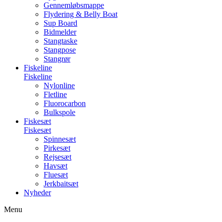
Gennemløbsmappe
Flydering & Belly Boat
Sup Board
Bidmelder
Stangtaske
Stangpose
Stangrør
Fiskeline
Fiskeline
Nylonline
Fletline
Fluorocarbon
Bulkspole
Fiskesæt
Fiskesæt
Spinnesæt
Pirkesæt
Rejsesæt
Havsæt
Fluesæt
Jerkbaitsæt
Nyheder
Menu