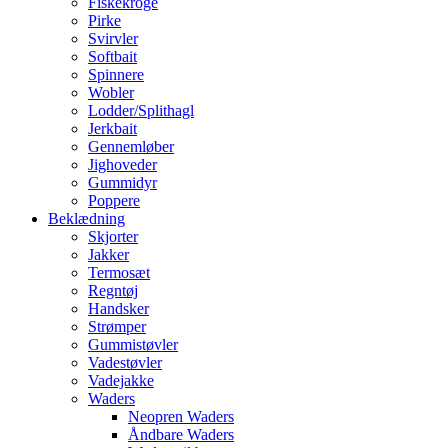
Fiskekroge
Pirke
Svirvler
Softbait
Spinnere
Wobler
Lodder/Splithagl
Jerkbait
Gennemløber
Jighoveder
Gummidyr
Poppere
Beklædning
Skjorter
Jakker
Termosæt
Regntøj
Handsker
Strømper
Gummistøvler
Vadestøvler
Vadejakke
Waders
Neopren Waders
Åndbare Waders