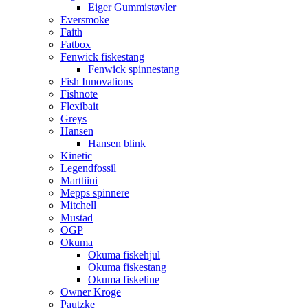
Eiger Gummistøvler
Eversmoke
Faith
Fatbox
Fenwick fiskestang
Fenwick spinnestang
Fish Innovations
Fishnote
Flexibait
Greys
Hansen
Hansen blink
Kinetic
Legendfossil
Marttiini
Mepps spinnere
Mitchell
Mustad
OGP
Okuma
Okuma fiskehjul
Okuma fiskestang
Okuma fiskeline
Owner Kroge
Pautzke