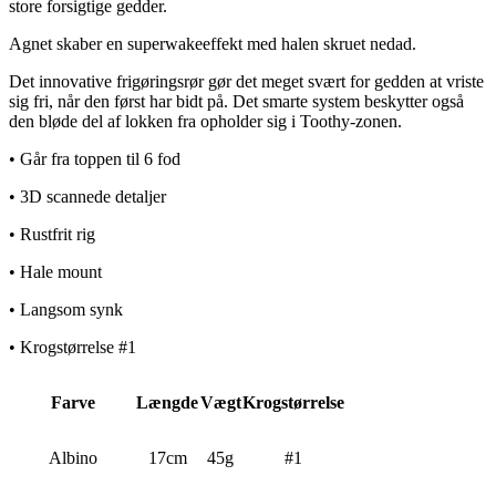
store forsigtige gedder.
Agnet skaber en superwakeeffekt med halen skruet nedad.
Det innovative frigøringsrør gør det meget svært for gedden at vriste
sig fri, når den først har bidt på. Det smarte system beskytter også
den bløde del af lokken fra opholder sig i Toothy-zonen.
• Går fra toppen til 6 fod
• 3D scannede detaljer
• Rustfrit rig
• Hale mount
• Langsom synk
• Krogstørrelse #1
Farve
Længde
Vægt
Krogstørrelse
Albino
17cm
45g
#1