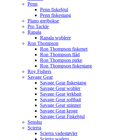
Penn
Penn fiskehjul
Penn fiskestang
Plano grejbokse
Pro Tackle
Rapala
Rapala woblere
Ron Thompson
Ron Thompson fiskenet
Ron Thompson flåd
Ron Thompson pirke
Ron Thompson fiskestang
Roy Fishers
Savage Gear
Savage Gear fiskestang
Savage Gear wobler
Savage Gear jerkbait
Savage Gear softbait
Savage Gear spinner
Savage Gear kroge
Savage Gear Fiskehjul
Senshu
Scierra
Scierra vadestøvler
Scierra waders