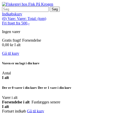
Søg
Indkøbskurv
(
0
)
Vare:
Varer:
Total:
(tom)
Fri fragt fra 500,-
Ingen varer
Gratis fragt!
Forsendelse
0,00 kr
I alt
Gå til kurv
Varen er nu lagt i din kurv
Antal
I alt
Der er
0
varer i din kurv
Der er 1 vare i din kurv
Varer i alt
Forsendelse i alt
Fastlægges senere
I alt
Fortsæt indkøb
Gå til kurv