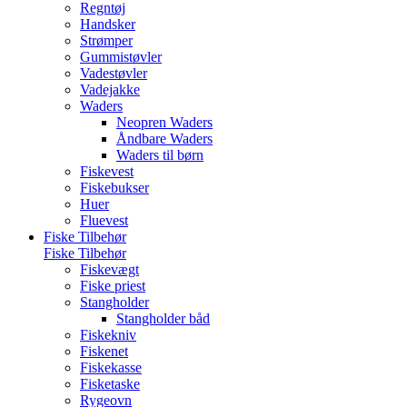
Regntøj
Handsker
Strømper
Gummistøvler
Vadestøvler
Vadejakke
Waders
Neopren Waders
Åndbare Waders
Waders til børn
Fiskevest
Fiskebukser
Huer
Fluevest
Fiske Tilbehør
Fiske Tilbehør
Fiskevægt
Fiske priest
Stangholder
Stangholder båd
Fiskekniv
Fiskenet
Fiskekasse
Fisketaske
Rygeovn