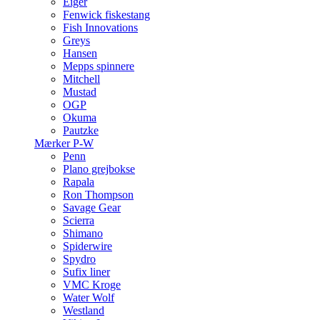
Eiger
Fenwick fiskestang
Fish Innovations
Greys
Hansen
Mepps spinnere
Mitchell
Mustad
OGP
Okuma
Pautzke
Mærker P-W
Penn
Plano grejbokse
Rapala
Ron Thompson
Savage Gear
Scierra
Shimano
Spiderwire
Spydro
Sufix liner
VMC Kroge
Water Wolf
Westland