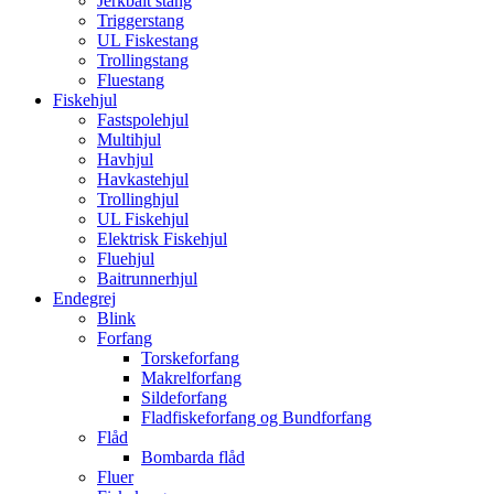
Jerkbait stang
Triggerstang
UL Fiskestang
Trollingstang
Fluestang
Fiskehjul
Fastspolehjul
Multihjul
Havhjul
Havkastehjul
Trollinghjul
UL Fiskehjul
Elektrisk Fiskehjul
Fluehjul
Baitrunnerhjul
Endegrej
Blink
Forfang
Torskeforfang
Makrelforfang
Sildeforfang
Fladfiskeforfang og Bundforfang
Flåd
Bombarda flåd
Fluer