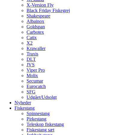
X-Version Fly
Black Friday Fiskegrej
Shakespeare
Albainox
Goldspan
Carbotex
Catix
X2
Krawaller
Traxis
DLT
JVS
Viper Pro
Molix
Secumar
Eurocatch
SFG
Udgået/Udsolgt
Nyheder
Fiskestang
Spinnestang
Pirkestang
Teleskop fiskestang
Fiskestang sæt