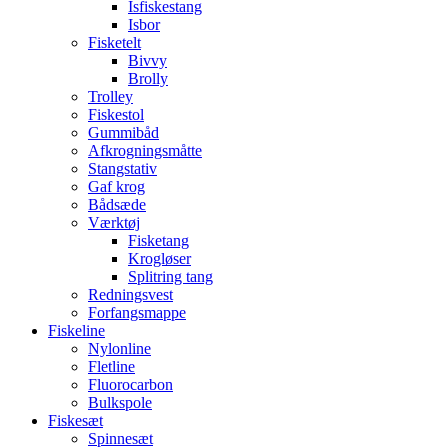
Isfiskestang
Isbor
Fisketelt
Bivvy
Brolly
Trolley
Fiskestol
Gummibåd
Afkrogningsmåtte
Stangstativ
Gaf krog
Bådsæde
Værktøj
Fisketang
Krogløser
Splitring tang
Redningsvest
Forfangsmappe
Fiskeline
Nylonline
Fletline
Fluorocarbon
Bulkspole
Fiskesæt
Spinnesæt