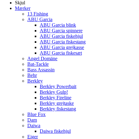
Skjul
Mærker
13 Fishing
ABU Garcia
ABU Garcia blink
ABU Garcia spinnere
ABU Garcia fiskehjul
ABU Garcia fiskestang
ABU Garcia grejkasse
ABU Garcia fiskesæt
Angel Domäne
Bat-Tackle
Bass Assassin
Behr
Berkley
Berkley Powerbait
Berkley Gulp!
Berkley Fireline
Berkley grejtaske
Berkley fiskestang
Blue Fox
Dam
Daiwa
Daiwa fiskehjul
Eiger