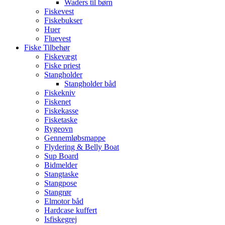
Waders til børn
Fiskevest
Fiskebukser
Huer
Fluevest
Fiske Tilbehør
Fiskevægt
Fiske priest
Stangholder
Stangholder båd
Fiskekniv
Fiskenet
Fiskekasse
Fisketaske
Rygeovn
Gennemløbsmappe
Flydering & Belly Boat
Sup Board
Bidmelder
Stangtaske
Stangpose
Stangrør
Elmotor båd
Hardcase kuffert
Isfiskegrej