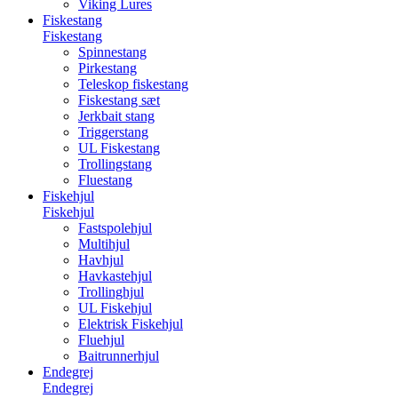
Viking Lures
Fiskestang
Fiskestang
Spinnestang
Pirkestang
Teleskop fiskestang
Fiskestang sæt
Jerkbait stang
Triggerstang
UL Fiskestang
Trollingstang
Fluestang
Fiskehjul
Fiskehjul
Fastspolehjul
Multihjul
Havhjul
Havkastehjul
Trollinghjul
UL Fiskehjul
Elektrisk Fiskehjul
Fluehjul
Baitrunnerhjul
Endegrej
Endegrej