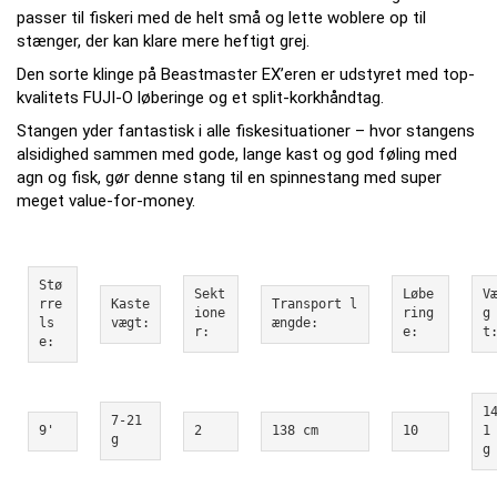
passer til fiskeri med de helt små og lette woblere op til
stænger, der kan klare mere heftigt grej.
Den sorte klinge på Beastmaster EX’eren er udstyret med top-
kvalitets FUJI-O løberinge og et split-korkhåndtag.
Stangen yder fantastisk i alle fiskesituationer – hvor stangens
alsidighed sammen med gode, lange kast og god føling med
agn og fisk, gør denne stang til en spinnestang med super
meget value-for-money.
Stø
Sekt
Løbe
V
rre
Kaste
Transport l
ione
ring
g
ls
vægt:
ængde:
r:
e:
t
e:
1
7-21 
9'
2
138 cm
10
1 
g
g