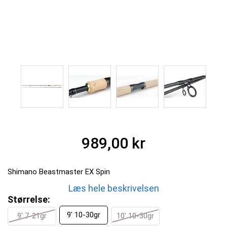
989,00 kr
Shimano Beastmaster EX Spin
Læs hele beskrivelsen
Størrelse:
9' 10-30gr
9' 7-21gr
10' 10-30gr