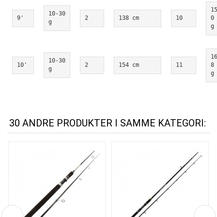
1
10-30 
9'
2
138 cm
10
0 
g
g
1
10-30 
10'
2
154 cm
11
8 
g
g
30 ANDRE PRODUKTER I SAMME KATEGORI: