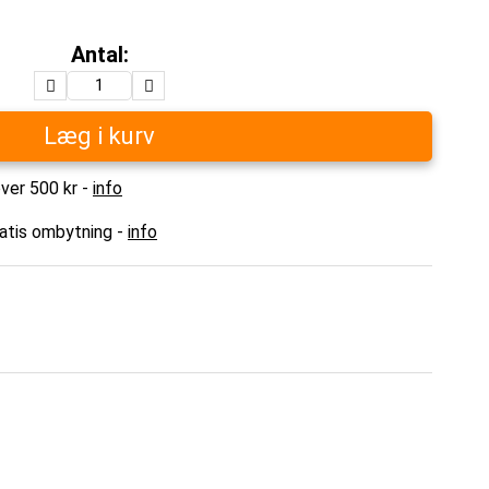
Antal:
Læg i kurv
over 500 kr -
info
ratis ombytning -
info