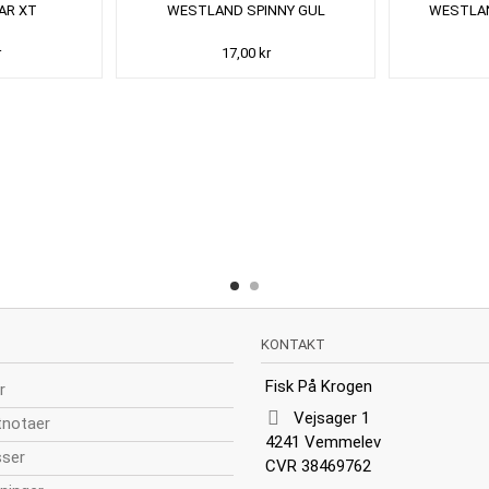
AR XT
WESTLAND SPINNY GUL
WESTLAN
r
17,00 kr
KONTAKT
Fisk På Krogen
r
Vejsager 1
tnotaer
4241 Vemmelev
sser
CVR 38469762