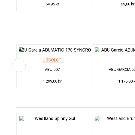
54,95 kr
69,00 kr
UDSOLGT
REVO
ABU 507
ABU GARCIA 50
1 299,00 kr
1 175,00 