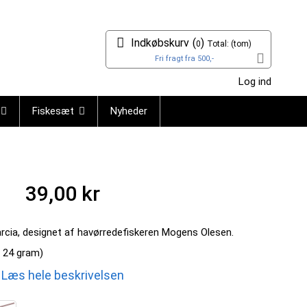
Indkøbskurv
(
)
0
Total:
(tom)
Fri fragt fra 500,-
Log ind
Fiskesæt
Nyheder
39,00 kr
cia, designet af havørredefiskeren Mogens Olesen.
g 24 gram)
Læs hele beskrivelsen