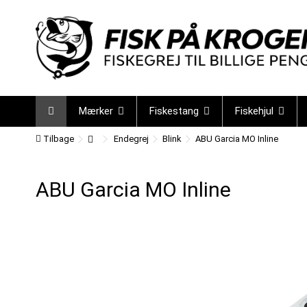
Mærker
Fiskestang
Fiskehjul
Tilbage
Endegrej
Blink
ABU Garcia MO Inline
ABU Garcia MO Inline