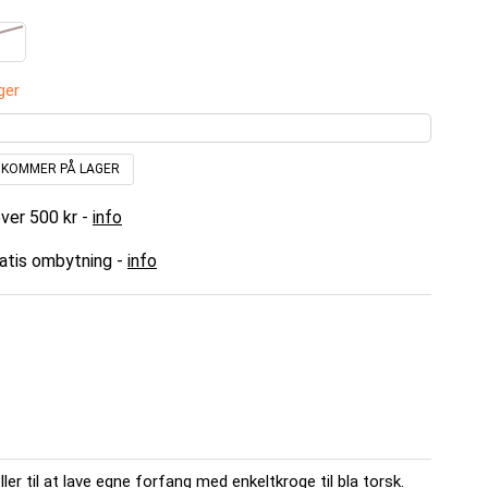
ger
N KOMMER PÅ LAGER
over 500 kr -
info
ratis ombytning -
info
er til at lave egne forfang med enkeltkroge til bla torsk.