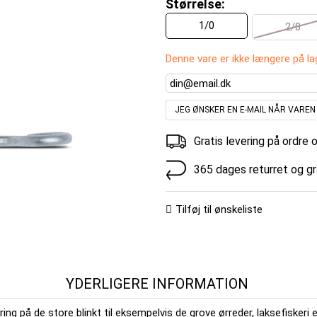
Størrelse:
1/0
2/0
Denne vare er ikke længere på la
JEG ØNSKER EN E-MAIL NÅR VARE
Gratis levering på ordre 
365 dages returret og g
Tilføj til ønskeliste
YDERLIGERE INFORMATION
på de store blinkt til eksempelvis de grove ørreder, laksefiskeri ell