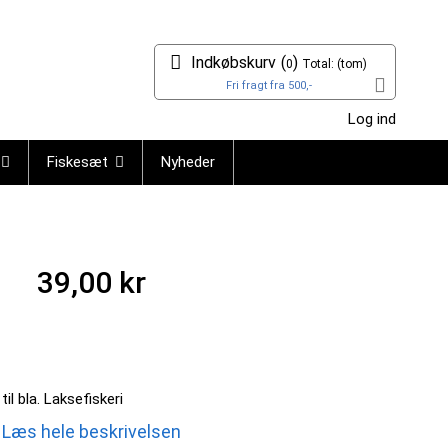
Indkøbskurv
(
)
0
Total:
(tom)
Fri fragt fra 500,-
Log ind
Fiskesæt
Nyheder
39,00 kr
til bla. Laksefiskeri
Læs hele beskrivelsen