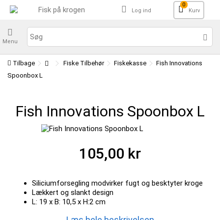
0
Log ind
Kurv
Menu
Tilbage
Fiske Tilbehør
Fiskekasse
Fish Innovations
Spoonbox L
Fish Innovations Spoonbox L
105,00 kr
Siliciumforsegling modvirker fugt og besktyter kroge
Lækkert og slankt design
L: 19 x B: 10,5 x H:2 cm
Læs hele beskrivelsen