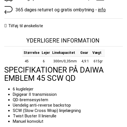
365 dages returret og gratis ombytning -
info
Tilføj til ønskeliste
YDERLIGERE INFORMATION
Størrelse
Lejer
Linekapacitet
Gear
Vægt
45
6
300m/0,35mm
4,9:1
615gr
SPECIFIKATIONER PÅ DAIWA
EMBLEM 45 SCW QD
6 kuglelejer
Digigear II transmission
QD-bremsesystem
Uendelig anti-reverse backstop
SCW (Slow Cross Wrap) linjelægning
Twist Buster II linierulle
Manuel konvolut