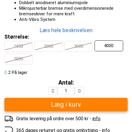
Dobbelt anodiseret aluminiumspole
Mikrojusterbar bremse med overdimensionerede
bremseskiver for mere kraft
Anti-Vibro System
Læs hele beskrivelsen
Størrelse:
4000
1000
2000
3000
5000
2
På lager
Antal:
Læg i kurv
Gratis levering på ordre over 500 kr -
info
365 dages returret og gratis ombytning -
info