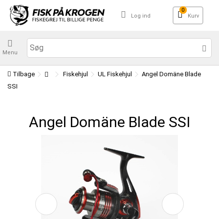
0
Log ind
Kurv
Menu
Tilbage
Fiskehjul
UL Fiskehjul
Angel Domäne Blade
SSI
Angel Domäne Blade SSI