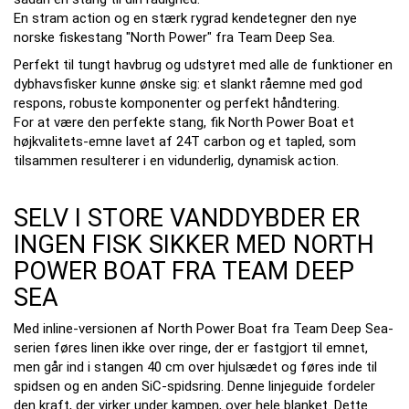
En stram action og en stærk rygrad kendetegner den nye
norske fiskestang "North Power" fra Team Deep Sea.
Perfekt til tungt havbrug og udstyret med alle de funktioner en
dybhavsfisker kunne ønske sig: et slankt råemne med god
respons, robuste komponenter og perfekt håndtering.
For at være den perfekte stang, fik North Power Boat et
højkvalitets-emne lavet af 24T carbon og et tapled, som
tilsammen resulterer i en vidunderlig, dynamisk action.
SELV I STORE VANDDYBDER ER
INGEN FISK SIKKER MED NORTH
POWER BOAT FRA TEAM DEEP
SEA
Med inline-versionen af ​​North Power Boat fra Team Deep Sea-
serien føres linen ikke over ringe, der er fastgjort til emnet,
men går ind i stangen 40 cm over hjulsædet og føres inde til
spidsen og en anden SiC-spidsring.
Denne linjeguide fordeler
den kraft, der virker under kampen, over hele blanket.
Dette