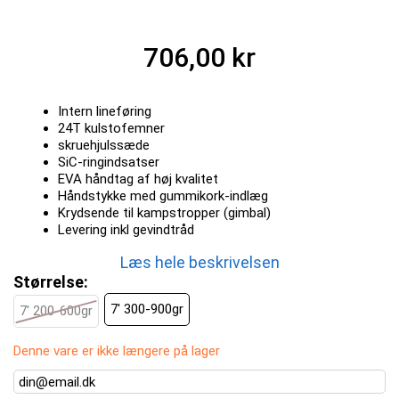
706,00 kr
Intern lineføring
24T kulstofemner
skruehjulssæde
SiC-ringindsatser
EVA håndtag af høj kvalitet
Håndstykke med gummikork-indlæg
Krydsende til kampstropper (gimbal)
Levering inkl gevindtråd
Læs hele beskrivelsen
Størrelse:
7' 300-900gr
7' 200-600gr
Denne vare er ikke længere på lager