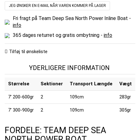
JEG ØNSKER EN E-MAIL NÅR VAREN KOMMER PÅ LAGER
Fri fragt på Team Deep Sea North Power Inline Boat -
info
365 dages returret og gratis ombytning -
info
Tilføj til ønskeliste
YDERLIGERE INFORMATION
Størrelse
Sektioner
Transport Længde
Vægt
7' 200-600gr
2
109cm
283gr
7' 300-900gr
2
109cm
305gr
FORDELE: TEAM DEEP SEA
NORTH POWER BOAT