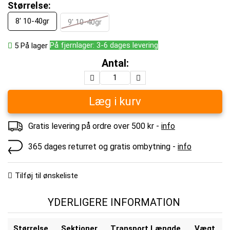
Størrelse:
8' 10-40gr
9' 10-40gr
På fjernlager: 3-6 dages levering
5
På lager
Antal:
Læg i kurv
Gratis levering på ordre over 500 kr -
info
365 dages returret og gratis ombytning -
info
Tilføj til ønskeliste
YDERLIGERE INFORMATION
Størrelse
Sektioner
Transport Længde
Vægt