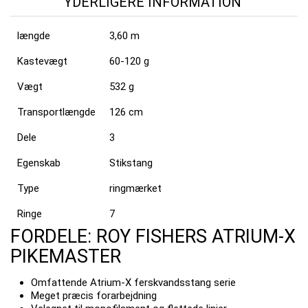
YDERLIGERE INFORMATION
længde
3,60 m
Kastevægt
60-120 g
Vægt
532 g
Transportlængde
126 cm
Dele
3
Egenskab
Stikstang
Type
ringmærket
Ringe
7
FORDELE: ROY FISHERS ATRIUM-X
PIKEMASTER
Omfattende Atrium-X ferskvandsstang serie
Meget præcis forarbejdning