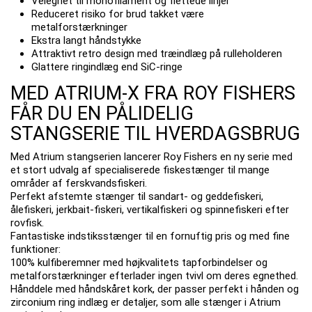
Velegnet til monofilament og flettede linjer
Reduceret risiko for brud takket være
metalforstærkninger
Ekstra langt håndstykke
Attraktivt retro design med træindlæg på rulleholderen
Glattere ringindlæg end SiC-ringe
MED ATRIUM-X FRA ROY FISHERS
FÅR DU EN PÅLIDELIG
STANGSERIE TIL HVERDAGSBRUG
Med Atrium stangserien lancerer Roy Fishers en ny serie med
et stort udvalg af specialiserede fiskestænger til mange
områder af ferskvandsfiskeri.
Perfekt afstemte stænger til sandart- og geddefiskeri,
ålefiskeri, jerkbait-fiskeri, vertikalfiskeri og spinnefiskeri efter
rovfisk.
Fantastiske indstiksstænger til en fornuftig pris og med fine
funktioner:
100% kulfiberemner med højkvalitets tapforbindelser og
metalforstærkninger efterlader ingen tvivl om deres egnethed.
Hånddele med håndskåret kork, der passer perfekt i hånden og
zirconium ring indlæg er detaljer, som alle stænger i Atrium