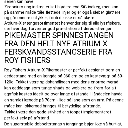
serien kan have.
Zirconium ring indlæg er lidt blødere end SiC indlæg, men kan
på samme måde tåle flettede linjer og er også slebet glattere
og går mindre i stykker, fordi de ikke er så skøre.
Atrium-X stængesortimentet henvender sig til alle lystfiskere,
der hver dag forventer god præstation af deres stænger.
PIKEMASTER SPINNESTANGEN
FRA DEN HELT NYE ATRIUM-X
FERSKVANDSSTANGSERIE FRA
ROY FISHERS
Roy Fishers Atrium-X Pikemaster er perfekt designet som en
geddestang med en længde på 360 cm og en kastevægt på 60-
120g.
Takket være spidshandlingen med dens enorme rygrad
kan geddeagn som tunge shads og woblere og frem for alt
agnfisk kastes ideelt og over lange afstande.
Hånddelen havde
en samlet længde på 70cm - lige så lang som en arm.
På denne
måde kan lokkemad bringes til betydelige afstande.
Takket være den gode stivhed er stoppet implementeret
perfekt selv på afstand.
De superstabile dobbeltstangs stangringe bøjer ikke så hurtigt,