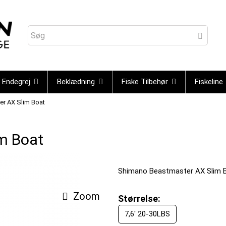
Endegrej
Beklædning
Fiske Tilbehør
Fiskeline
r AX Slim Boat
m Boat
Shimano Beastmaster AX Slim 
Zoom
Størrelse:
7,6' 20-30LBS