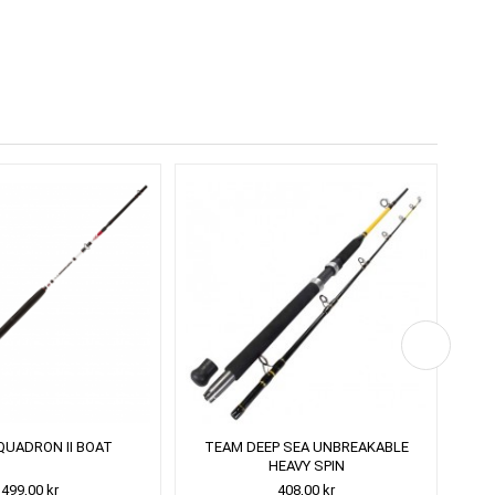
QUADRON II BOAT
TEAM DEEP SEA UNBREAKABLE
AN
HEAVY SPIN
499,00 kr
408,00 kr