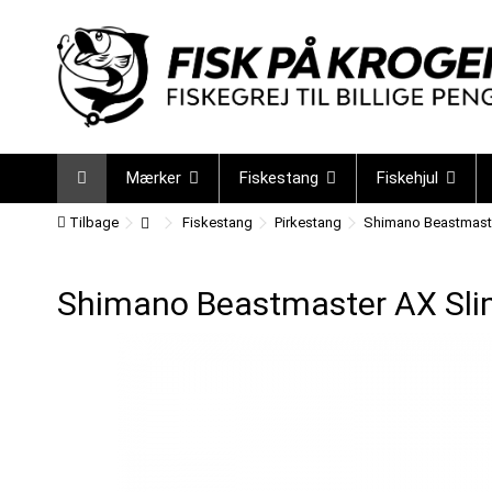
Mærker
Fiskestang
Fiskehjul
Tilbage
Fiskestang
Pirkestang
Shimano Beastmaste
Shimano Beastmaster AX Sli