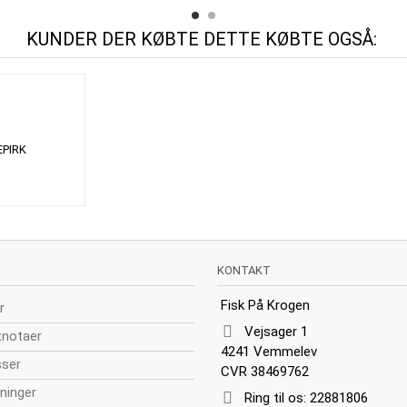
KUNDER DER KØBTE DETTE KØBTE OGSÅ:
PIRK
KONTAKT
Fisk På Krogen
r
Vejsager 1
tnotaer
4241 Vemmelev
sser
CVR 38469762
ninger
Ring til os:
22881806