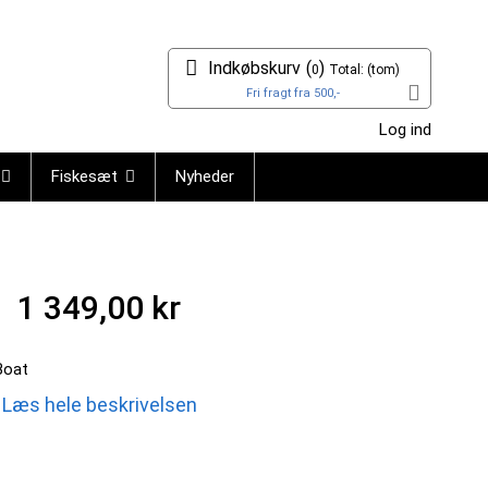
Indkøbskurv
(
)
0
Total:
(tom)
Fri fragt fra 500,-
Log ind
Fiskesæt
Nyheder
1 349,00 kr
Boat
Læs hele beskrivelsen