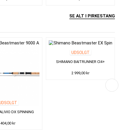
SE ALT I PIRKESTANG
UDSOLGT
SHIMANO BAITRUNNER CI4+
SH
2 999,00 kr
UDSOLGT
LIVIO DX SPINNING
404,00 kr