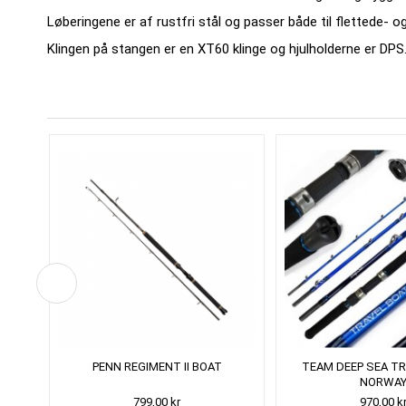
Løberingene er af rustfri stål og passer både til flettede- o
Klingen på stangen er en XT60 klinge og hjulholderne er DPS
WER
PENN REGIMENT II BOAT
TEAM DEEP SEA T
NORWA
799,00 kr
970,00 k