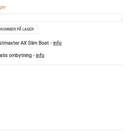
ger
N KOMMER PÅ LAGER
astmaster AX Slim Boat -
info
ratis ombytning -
info