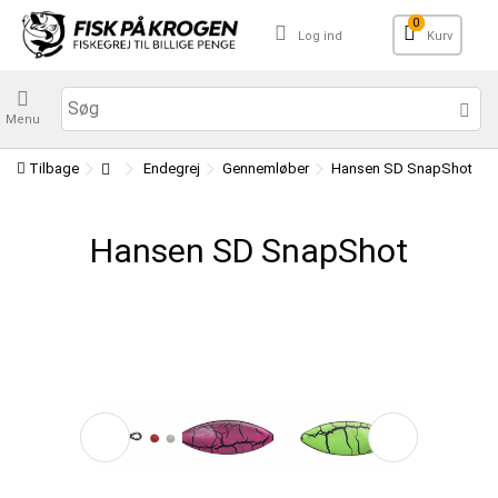
0
Log ind
Kurv
Menu
Tilbage
Endegrej
Gennemløber
Hansen SD SnapShot
Hansen SD SnapShot