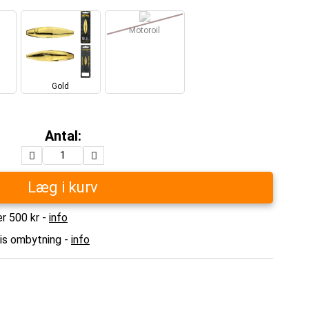
Motoroil
Gold
Antal:
Læg i kurv
er 500 kr -
info
tis ombytning -
info