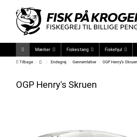
Mærker
Fiskestang
Fiskehjul
Tilbage
Endegrej
Gennemløber
OGP Henry's Skrue
OGP Henry's Skruen