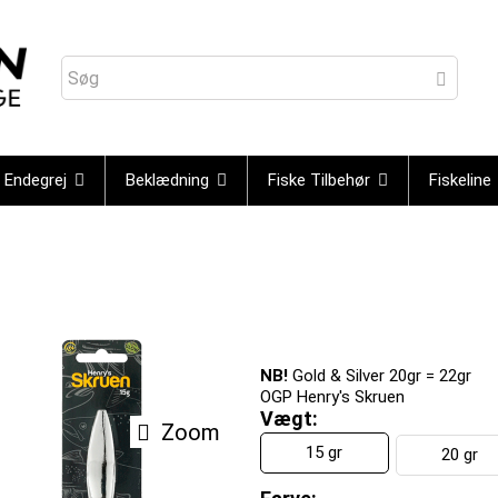
Endegrej
Beklædning
Fiske Tilbehør
Fiskeline
n
NB!
Gold & Silver 20gr = 22gr
OGP Henry's Skruen
Vægt:
Zoom
15 gr
20 gr