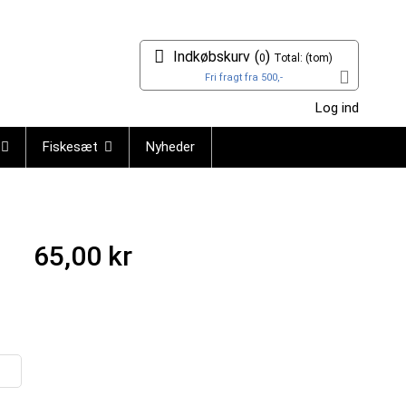
Indkøbskurv
(
)
0
Total:
(tom)
Fri fragt fra 500,-
Log ind
Fiskesæt
Nyheder
65,00 kr