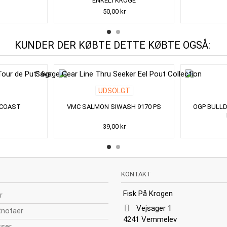
ENKELTKROGE
50,00 kr
KUNDER DER KØBTE DETTE KØBTE OGSÅ:
UDSOLGT
 COAST
VMC SALMON SIWASH 9170 PS
OGP BULLD
39,00 kr
KONTAKT
Fisk På Krogen
r
Vejsager 1
tnotaer
4241 Vemmelev
sser