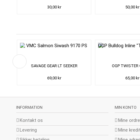
30,00 kr
50,00 kr
ADE
SAVAGE GEAR LT SEEKER
OGP TWISTER
69,00 kr
65,00 kr
INFORMATION
MIN KONTO
Kontakt os
Mine ordre
Levering
Mine kredi
Sikker betaling
Mine adre