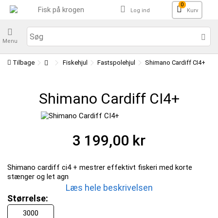
0
Log ind
Kurv
Menu
Tilbage
Fiskehjul
Fastspolehjul
Shimano Cardiff CI4+
Shimano Cardiff CI4+
3 199,00 kr
Shimano cardiff ci4 + mestrer effektivt fiskeri med korte
stænger og let agn
Læs hele beskrivelsen
Størrelse:
3000