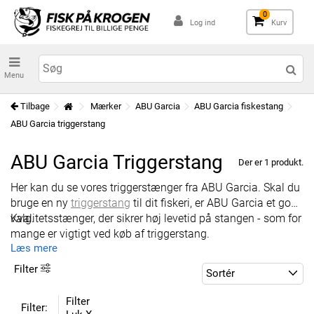
0
Log ind
Kurv
Menu
Tilbage
Mærker
ABU Garcia
ABU Garcia fiskestang
ABU Garcia triggerstang
ABU Garcia Triggerstang
Der er 1 produkt.
Her kan du se vores triggerstænger fra ABU Garcia. Skal du
bruge en ny
triggerstang
til dit fiskeri, er ABU Garcia et godt
valg.
Kvalitetsstænger, der sikrer høj levetid på stangen - som for
mange er vigtigt ved køb af triggerstang.
Læs mere
Filter
Filter
Filter: