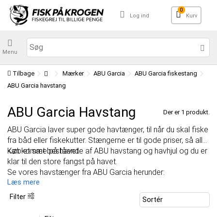
0
Log ind
Kurv
Menu
Tilbage
Mærker
ABU Garcia
ABU Garcia fiskestang
ABU Garcia havstang
ABU Garcia Havstang
Der er 1 produkt.
ABU Garcia laver super gode havtænger, til når du skal fiske
fra båd eller fiskekutter. Stængerne er til gode priser, så alle
kan komme på havet.
Køb et sæt bestående af ABU havstang og havhjul og du er
klar til den store fangst på havet.
Se vores havstænger fra ABU Garcia herunder:
Læs mere
Filter