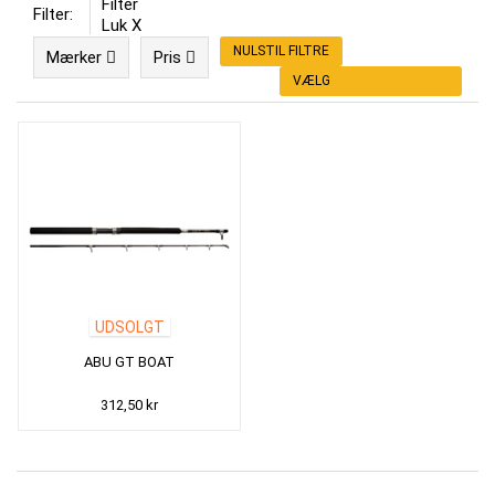
Filter
Filter:
Luk X
NULSTIL FILTRE
Mærker
Pris
VÆLG
UDSOLGT
ABU GT BOAT
312,50 kr